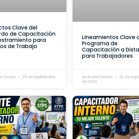
tos Clave del
rdo de Capacitación
Lineamientos Clave 
estramiento para
Programa de
os de Trabajo
Capacitación a Dist
para Trabajadores
l Urrutia
25 de septiembre
Asdrubal Urrutia
25 de sep
4
de 2024