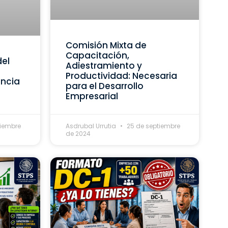
Comisión Mixta de
Capacitación,
del
Adiestramiento y
Productividad: Necesaria
ancia
para el Desarrollo
Empresarial
tiembre
Asdrubal Urrutia
25 de septiembre
de 2024