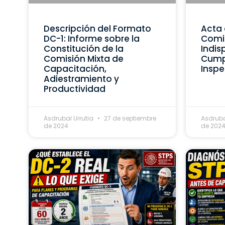
Descripción del Formato
Acta 
DC-1: Informe sobre la
Comis
Constitución de la
Indis
Comisión Mixta de
Cumpl
Capacitación,
Inspe
Adiestramiento y
Productividad
Asdrubal Urrutia
27 de septiembre
Asdruba
de 2024
de 202