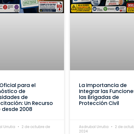
Oficial para el
La Importancia de
óstico de
Integrar las Funcione
sidades de
las Brigadas de
itación: Un Recurso
Protección Civil
e desde 2008
l Urrutia
2 de octubre de
Asdrubal Urrutia
2 de octub
2024