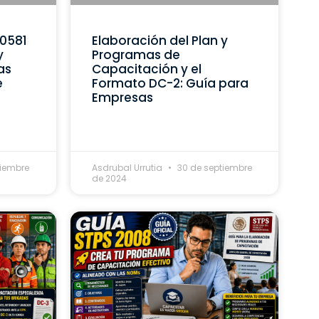
C0581
Elaboración del Plan y
y
Programas de
as
Capacitación y el
e
Formato DC-2: Guía para
Empresas
tiembre
Asdrubal Urrutia
30 de septiembre
de 2024