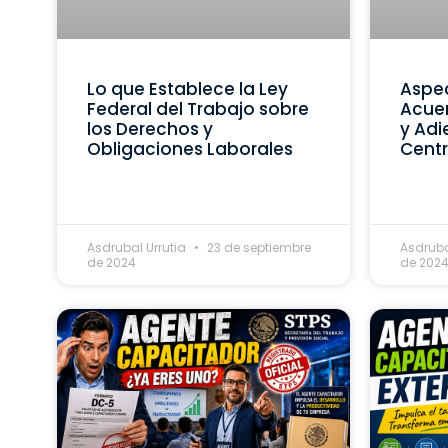
Lo que Establece la Ley
Aspec
Federal del Trabajo sobre
Acue
los Derechos y
y Adi
Obligaciones Laborales
Centr
Asdrubal Urrutia
23 de septiembre
Asdruba
de 2024
de 202