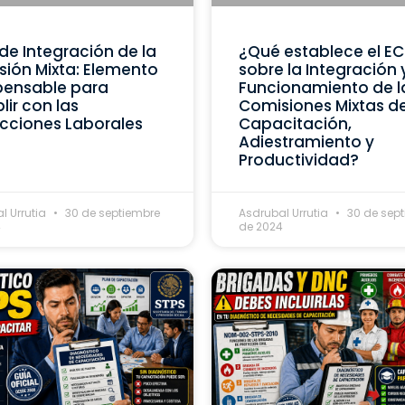
de Integración de la
¿Qué establece el E
ión Mixta: Elemento
sobre la Integración 
pensable para
Funcionamiento de l
ir con las
Comisiones Mixtas d
cciones Laborales
Capacitación,
Adiestramiento y
Productividad?
l Urrutia
30 de septiembre
Asdrubal Urrutia
30 de sep
4
de 2024