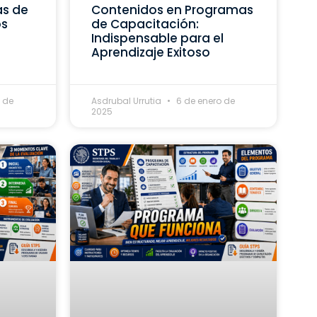
as de
Contenidos en Programas
os
de Capacitación:
Indispensable para el
Aprendizaje Exitoso
 de
Asdrubal Urrutia
6 de enero de
2025