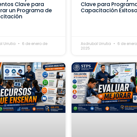
ntos Clave para
Clave para Program
rar un Programa de
Capacitación Exitos
citación
l Urrutia
6 de enero de
Asdrubal Urrutia
6 de enero
2025