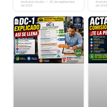
Asdrubal Urrutia
25 de septiembre
Asdruba
de 2024
de 202