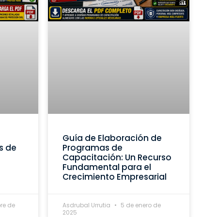
Guía de Elaboración de
s de
Programas de
Capacitación: Un Recurso
Fundamental para el
Crecimiento Empresarial
re de
Asdrubal Urrutia
5 de enero de
2025