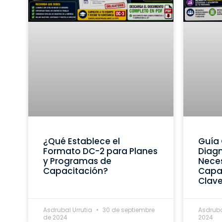
¿Qué Establece el
Guía 
Formato DC-2 para Planes
Diagn
y Programas de
Nece
Capacitación?
Capac
Clav
Asdrubal Urrutia
30 de septiembre
Asdruba
de 2024
2024