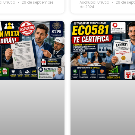
l Urrutia
26 de septiembre
Asdrubal Urrutia
26 de sep
4
de 2024