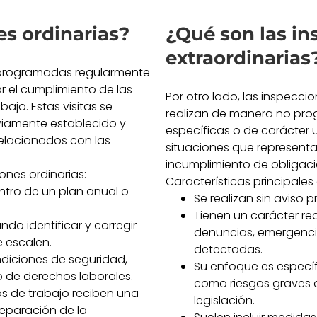
es ordinarias?
¿Qué son las in
extraordinarias
s programadas regularmente
ar el cumplimiento de las
Por otro lado, las inspecci
bajo. Estas visitas se
realizan de manera no pro
viamente establecido y
específicas o de carácter 
lacionados con las
situaciones que representa
incumplimiento de obligaci
ones ordinarias:
Características principales
tro de un plan anual o
Se realizan sin aviso 
Tienen un carácter re
do identificar y corregir
denuncias, emergencia
e escalen.
detectadas.
ndiciones de seguridad,
Su enfoque es específ
o de derechos laborales.
como riesgos graves o
os de trabajo reciben una
legislación.
preparación de la