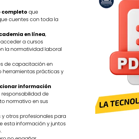
o completo
que
 que cuentes con toda la
cademia en línea
,
 acceder a cursos
n la normatividad laboral
les de capacitación en
o herramientas prácticas y
cionar información
a responsabilidad de
to normativo en sus
 y otros profesionales para
 esta información y juntos
.
pero no engañar.