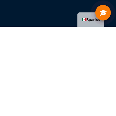
🎓
Spanish