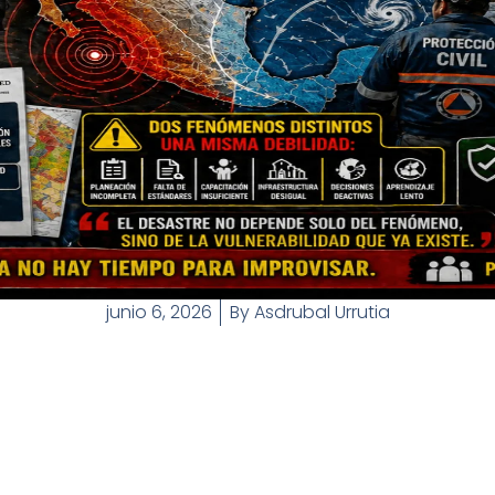
junio 6, 2026
By
Asdrubal Urrutia