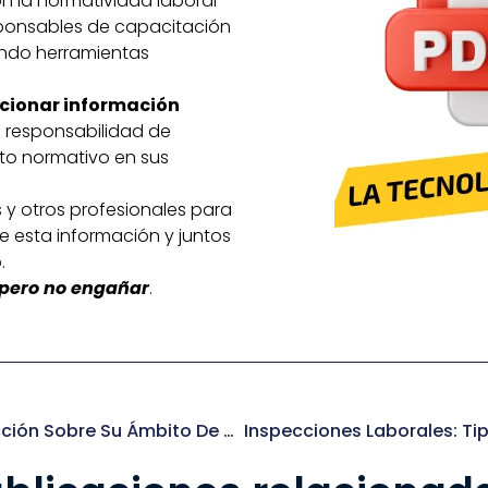
n la normatividad laboral
esponsables de capacitación
endo herramientas
cionar información
a responsabilidad de
to normativo en sus
 y otros profesionales para
 esta información y juntos
.
, pero no engañar
.
¿Qué Establece El Reglamento De Inspección Sobre Su Ámbito De Aplicación Y Principios Generales?