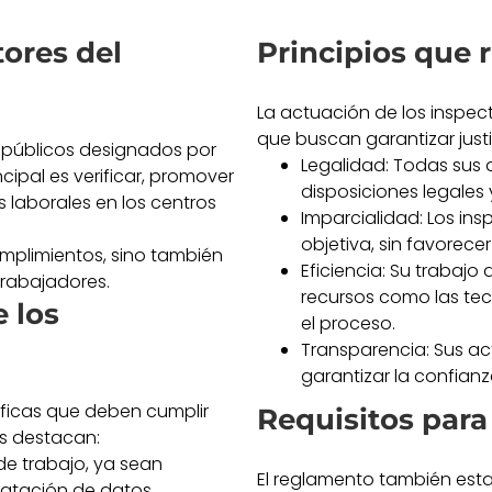
tores del
Principios que 
La actuación de los inspec
que buscan garantizar just
s públicos designados por
Legalidad: Todas sus 
cipal es verificar, promover
disposiciones legales 
 laborales en los centros
Imparcialidad: Los i
objetiva, sin favorece
umplimientos, sino también
Eficiencia: Su trabajo
trabajadores.
recursos como las tec
 los
el proceso.
Transparencia: Sus ac
garantizar la confian
íficas que deben cumplir
Requisitos para
es destacan:
de trabajo, ya sean
El reglamento también esta
tatación de datos.