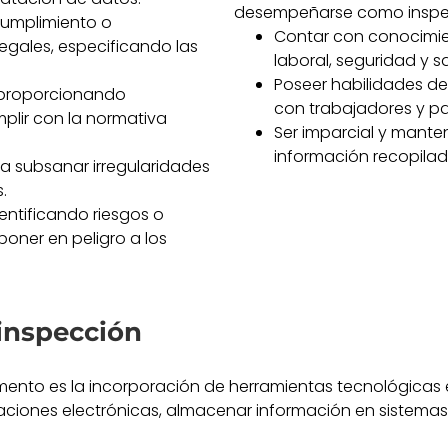
desempeñarse como inspecto
cumplimiento o
Contar con conocimie
legales, especificando las
laboral, seguridad y sa
Poseer habilidades de
, proporcionando
con trabajadores y pa
plir con la normativa
Ser imparcial y mante
información recopilad
a subsanar irregularidades
.
dentificando riesgos o
oner en peligro a los
 inspección
nto es la incorporación de herramientas tecnológicas en
caciones electrónicas, almacenar información en sistemas d