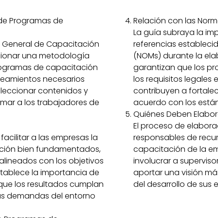
 de Programas de
Relación con las Norm
La guía subraya la im
ón General de Capacitación
referencias estableci
rcionar una metodología
(NOMs) durante la el
programas de capacitación
garantizan que los p
ineamientos necesarios
los requisitos legales
seleccionar contenidos y
contribuyen a fortale
rmar a los trabajadores de
acuerdo con los está
Quiénes Deben Elabor
El proceso de elabora
facilitar a las empresas la
responsables de recu
ción bien fundamentados,
capacitación de la e
alineados con los objetivos
involucrar a superviso
stablece la importancia de
aportar una visión má
que los resultados cumplan
del desarrollo de sus 
 las demandas del entorno