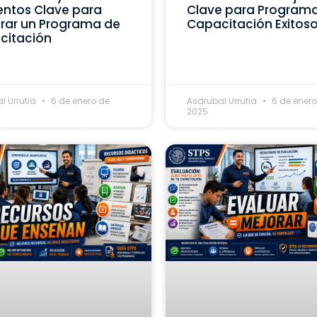
ntos Clave para
Clave para Program
rar un Programa de
Capacitación Exitos
citación
l Urrutia
6 de enero de
Asdrubal Urrutia
6 de enero
2025