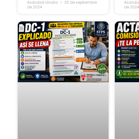
Asdrubal Urrutia
25 de septiembre
Asdruba
de 2024
de 202