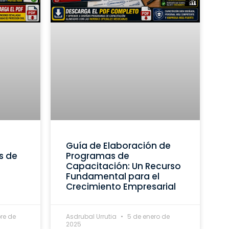
Guía de Elaboración de
s de
Programas de
Capacitación: Un Recurso
Fundamental para el
Crecimiento Empresarial
re de
Asdrubal Urrutia
5 de enero de
2025