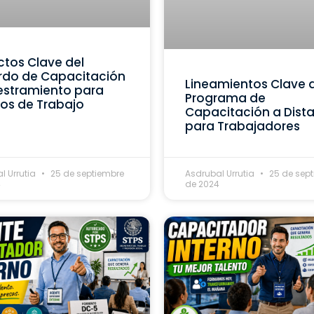
tos Clave del
rdo de Capacitación
Lineamientos Clave 
estramiento para
Programa de
os de Trabajo
Capacitación a Dist
para Trabajadores
l Urrutia
25 de septiembre
Asdrubal Urrutia
25 de sep
4
de 2024