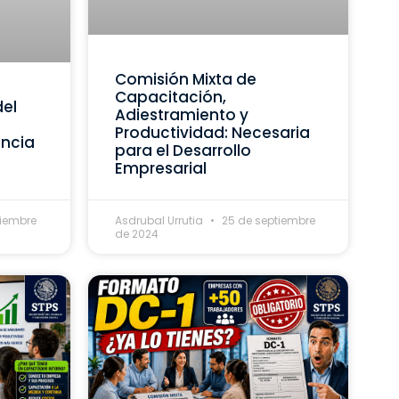
Comisión Mixta de
Capacitación,
del
Adiestramiento y
Productividad: Necesaria
ancia
para el Desarrollo
Empresarial
tiembre
Asdrubal Urrutia
25 de septiembre
de 2024