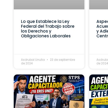
Lo que Establece la Ley
Aspec
Federal del Trabajo sobre
Acue
los Derechos y
y Adi
Obligaciones Laborales
Centr
Asdrubal Urrutia
23 de septiembre
Asdruba
de 2024
de 202