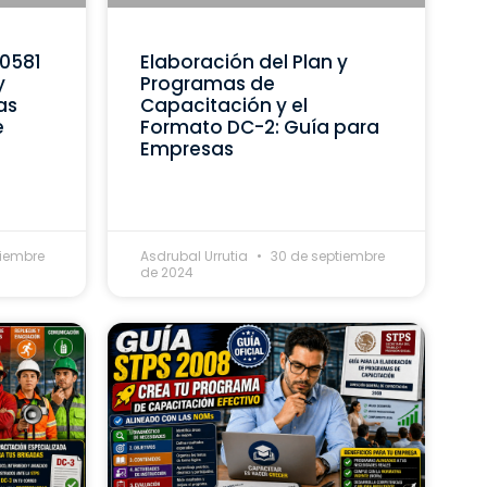
C0581
Elaboración del Plan y
y
Programas de
as
Capacitación y el
e
Formato DC-2: Guía para
Empresas
tiembre
Asdrubal Urrutia
30 de septiembre
de 2024