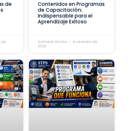
as de
Contenidos en Programas
os
de Capacitación:
Indispensable para el
Aprendizaje Exitoso
 de
Asdrubal Urrutia
6 de enero de
2025