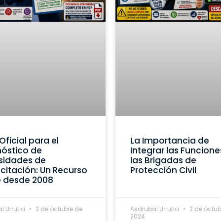
Oficial para el
La Importancia de
óstico de
Integrar las Funcione
sidades de
las Brigadas de
itación: Un Recurso
Protección Civil
e desde 2008
l Urrutia
2 de octubre de
Asdrubal Urrutia
2 de octub
2024