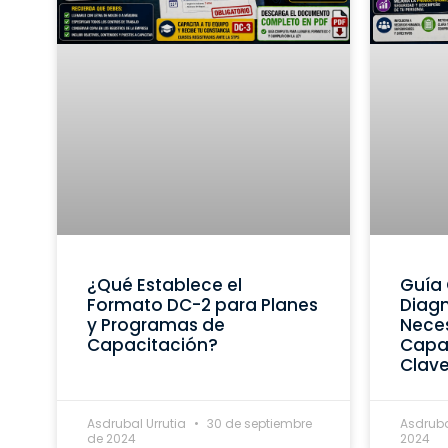
¿Qué Establece el
Guía 
Formato DC-2 para Planes
Diagn
y Programas de
Nece
Capacitación?
Capac
Clav
Asdrubal Urrutia
30 de septiembre
Asdruba
de 2024
2024