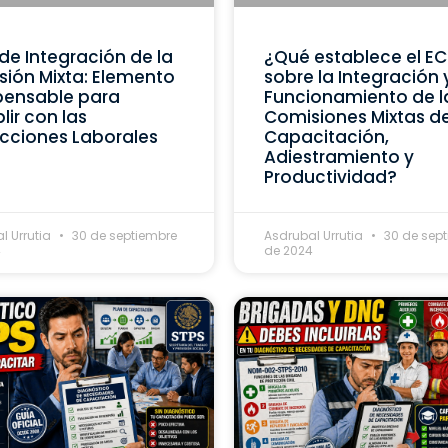
de Integración de la
¿Qué establece el E
ión Mixta: Elemento
sobre la Integración 
pensable para
Funcionamiento de l
ir con las
Comisiones Mixtas d
cciones Laborales
Capacitación,
Adiestramiento y
Productividad?
l Urrutia
30 de septiembre
Asdrubal Urrutia
30 de sep
4
de 2024