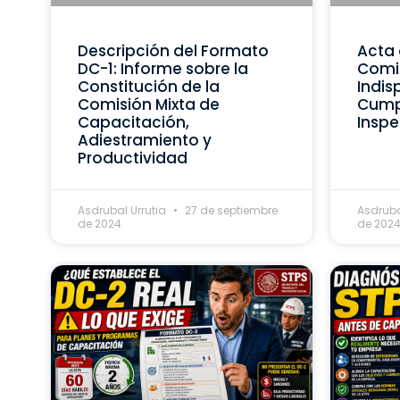
Descripción del Formato
Acta 
DC-1: Informe sobre la
Comis
Constitución de la
Indis
Comisión Mixta de
Cumpl
Capacitación,
Inspe
Adiestramiento y
Productividad
Asdrubal Urrutia
27 de septiembre
Asdruba
de 2024
de 202