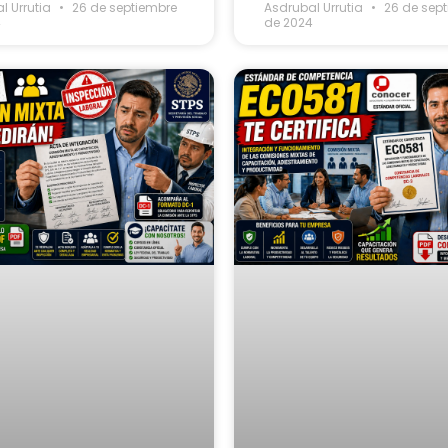
l Urrutia
26 de septiembre
Asdrubal Urrutia
26 de sep
4
de 2024