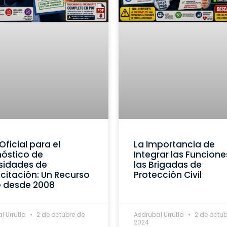
Oficial para el
La Importancia de
óstico de
Integrar las Funcione
sidades de
las Brigadas de
itación: Un Recurso
Protección Civil
e desde 2008
l Urrutia
2 de octubre de
Asdrubal Urrutia
2 de octub
2024