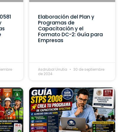
C0581
Elaboración del Plan y
y
Programas de
as
Capacitación y el
e
Formato DC-2: Guía para
Empresas
tiembre
Asdrubal Urrutia
30 de septiembre
de 2024