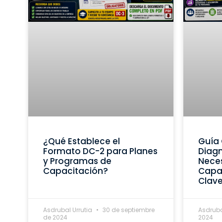
¿Qué Establece el
Guía 
Formato DC-2 para Planes
Diagn
y Programas de
Nece
Capacitación?
Capac
Clav
Asdrubal Urrutia
30 de septiembre
Asdruba
de 2024
2024