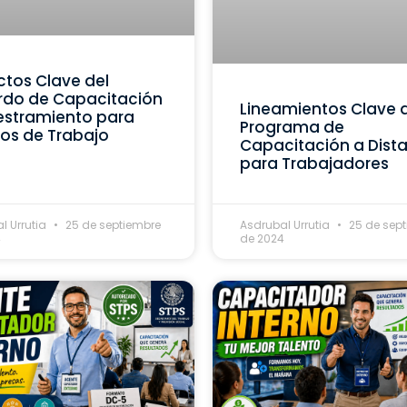
tos Clave del
rdo de Capacitación
Lineamientos Clave 
estramiento para
Programa de
os de Trabajo
Capacitación a Dist
para Trabajadores
l Urrutia
25 de septiembre
Asdrubal Urrutia
25 de sep
4
de 2024