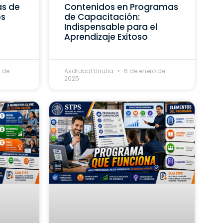
as de
Contenidos en Programas
os
de Capacitación:
Indispensable para el
Aprendizaje Exitoso
 de
Asdrubal Urrutia
6 de enero de
2025