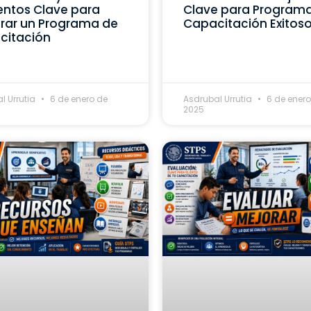
ntos Clave para
Clave para Program
rar un Programa de
Capacitación Exitos
citación
l Urrutia
6 de enero de
Asdrubal Urrutia
6 de enero
2025