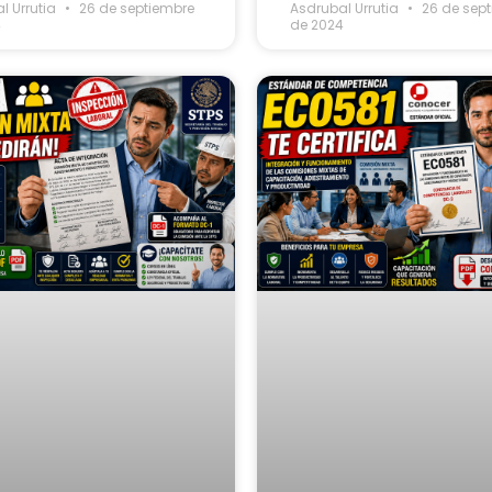
l Urrutia
26 de septiembre
Asdrubal Urrutia
26 de sep
4
de 2024