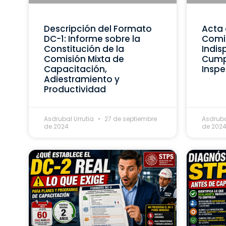
Descripción del Formato
Acta 
DC-1: Informe sobre la
Comis
Constitución de la
Indis
Comisión Mixta de
Cumpl
Capacitación,
Inspe
Adiestramiento y
Productividad
Asdrubal Urrutia
27 de septiembre
Asdruba
de 2024
de 202