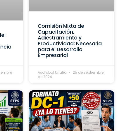
Comisión Mixta de
Capacitación,
del
Adiestramiento y
Productividad: Necesaria
ancia
para el Desarrollo
Empresarial
tiembre
Asdrubal Urrutia
25 de septiembre
de 2024