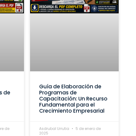
Guía de Elaboración de
s de
Programas de
Capacitación: Un Recurso
Fundamental para el
Crecimiento Empresarial
re de
Asdrubal Urrutia
5 de enero de
2025