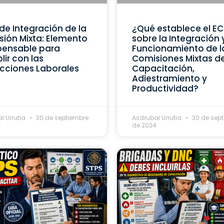
de Integración de la
¿Qué establece el E
ión Mixta: Elemento
sobre la Integración 
pensable para
Funcionamiento de l
ir con las
Comisiones Mixtas d
cciones Laborales
Capacitación,
Adiestramiento y
Productividad?
l Urrutia
30 de septiembre
Asdrubal Urrutia
30 de sep
4
de 2024