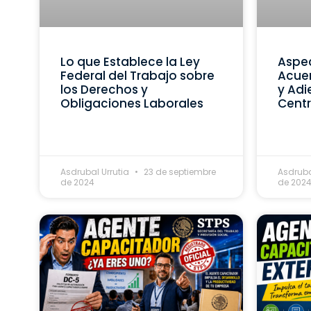
Lo que Establece la Ley
Aspec
Federal del Trabajo sobre
Acue
los Derechos y
y Adi
Obligaciones Laborales
Centr
Asdrubal Urrutia
23 de septiembre
Asdruba
de 2024
de 202