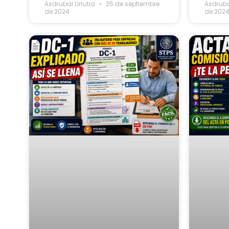
Asdrubal Urrutia
25 de septiembre
Asdruba
de 2024
de 202