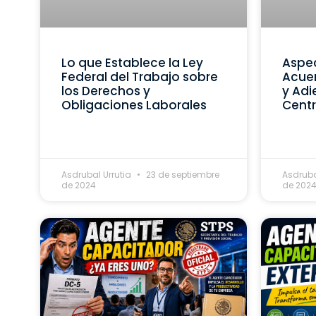
Lo que Establece la Ley
Aspec
Federal del Trabajo sobre
Acue
los Derechos y
y Adi
Obligaciones Laborales
Centr
Asdrubal Urrutia
23 de septiembre
Asdruba
de 2024
de 202