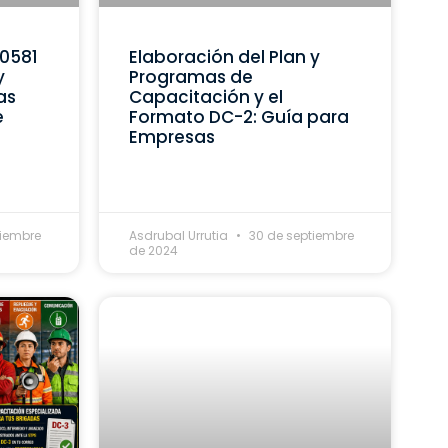
C0581
Elaboración del Plan y
y
Programas de
as
Capacitación y el
e
Formato DC-2: Guía para
Empresas
tiembre
Asdrubal Urrutia
30 de septiembre
de 2024