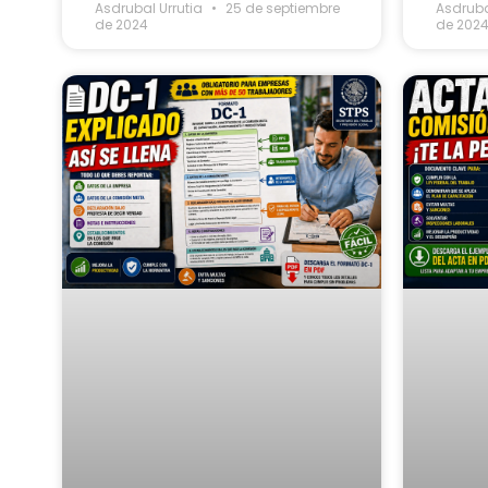
Asdrubal Urrutia
25 de septiembre
Asdruba
de 2024
de 202