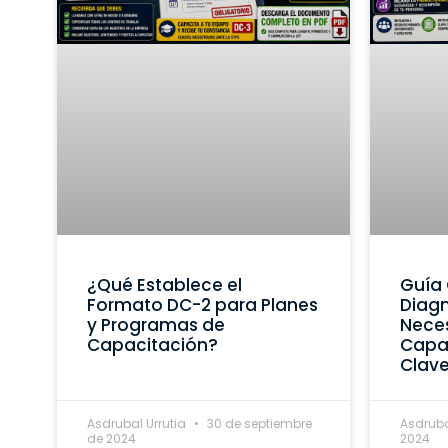
¿Qué Establece el
Guía 
Formato DC-2 para Planes
Diagn
y Programas de
Nece
Capacitación?
Capac
Clav
Asdrubal Urrutia
30 de septiembre
Asdruba
de 2024
2024