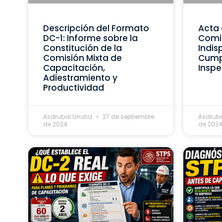
Descripción del Formato
Acta 
DC-1: Informe sobre la
Comis
Constitución de la
Indis
Comisión Mixta de
Cumpl
Capacitación,
Inspe
Adiestramiento y
Productividad
Asdrubal Urrutia
27 de septiembre
Asdruba
de 2024
de 202