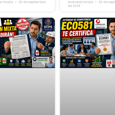
l Urrutia
26 de septiembre
Asdrubal Urrutia
26 de sep
4
de 2024