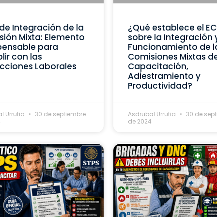
de Integración de la
¿Qué establece el E
ión Mixta: Elemento
sobre la Integración 
pensable para
Funcionamiento de l
ir con las
Comisiones Mixtas d
cciones Laborales
Capacitación,
Adiestramiento y
Productividad?
l Urrutia
30 de septiembre
Asdrubal Urrutia
30 de sep
4
de 2024