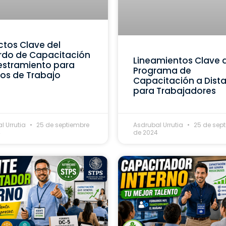
tos Clave del
rdo de Capacitación
Lineamientos Clave 
estramiento para
Programa de
os de Trabajo
Capacitación a Dist
para Trabajadores
l Urrutia
25 de septiembre
Asdrubal Urrutia
25 de sep
4
de 2024