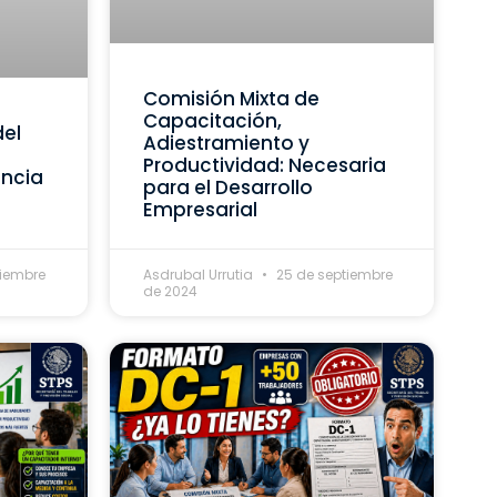
Comisión Mixta de
Capacitación,
del
Adiestramiento y
Productividad: Necesaria
ancia
para el Desarrollo
Empresarial
tiembre
Asdrubal Urrutia
25 de septiembre
de 2024