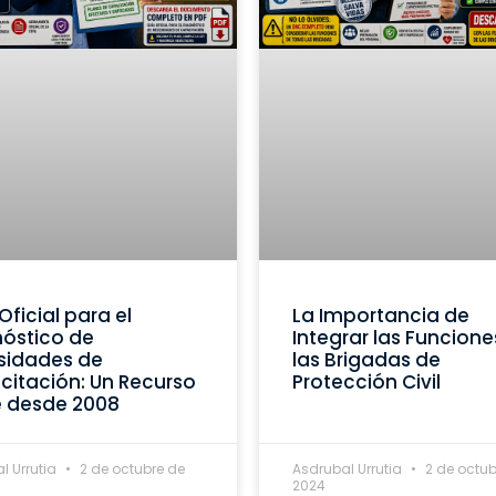
Oficial para el
La Importancia de
óstico de
Integrar las Funcione
sidades de
las Brigadas de
itación: Un Recurso
Protección Civil
e desde 2008
l Urrutia
2 de octubre de
Asdrubal Urrutia
2 de octub
2024