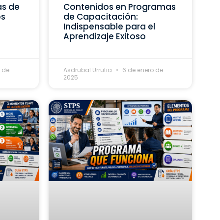
as de
Contenidos en Programas
os
de Capacitación:
Indispensable para el
Aprendizaje Exitoso
 de
Asdrubal Urrutia
6 de enero de
2025