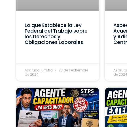
Lo que Establece la Ley
Aspec
Federal del Trabajo sobre
Acue
los Derechos y
y Adi
Obligaciones Laborales
Centr
Asdrubal Urrutia
23 de septiembre
Asdruba
de 2024
de 202