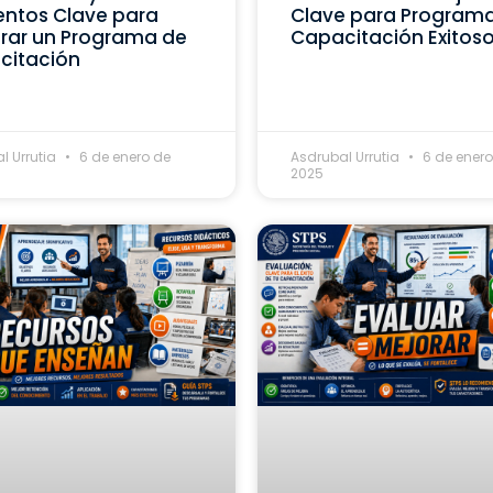
ntos Clave para
Clave para Program
rar un Programa de
Capacitación Exitos
citación
l Urrutia
6 de enero de
Asdrubal Urrutia
6 de enero
2025