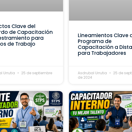
tos Clave del
rdo de Capacitación
Lineamientos Clave 
estramiento para
Programa de
os de Trabajo
Capacitación a Dist
para Trabajadores
l Urrutia
25 de septiembre
Asdrubal Urrutia
25 de sep
4
de 2024