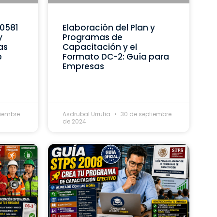
C0581
Elaboración del Plan y
y
Programas de
as
Capacitación y el
e
Formato DC-2: Guía para
Empresas
tiembre
Asdrubal Urrutia
30 de septiembre
de 2024