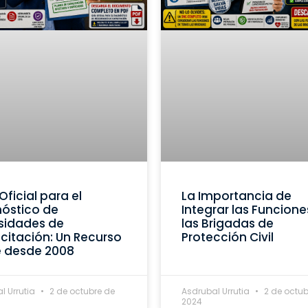
Oficial para el
La Importancia de
óstico de
Integrar las Funcione
sidades de
las Brigadas de
itación: Un Recurso
Protección Civil
e desde 2008
l Urrutia
2 de octubre de
Asdrubal Urrutia
2 de octub
2024