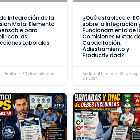
de Integración de la
¿Qué establece el E
ión Mixta: Elemento
sobre la Integración 
pensable para
Funcionamiento de l
ir con las
Comisiones Mixtas d
cciones Laborales
Capacitación,
Adiestramiento y
Productividad?
l Urrutia
30 de septiembre
Asdrubal Urrutia
30 de sep
4
de 2024