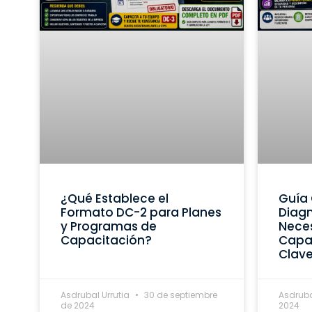
¿Qué Establece el
Guía 
Formato DC-2 para Planes
Diagn
y Programas de
Nece
Capacitación?
Capac
Clav
Asdrubal Urrutia
30 de septiembre
Asdruba
de 2024
2024