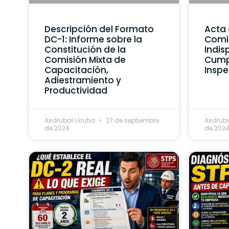
Descripción del Formato
Acta 
DC-1: Informe sobre la
Comis
Constitución de la
Indis
Comisión Mixta de
Cumpl
Capacitación,
Inspe
Adiestramiento y
Productividad
Asdrubal Urrutia
27 de septiembre
Asdruba
de 2024
de 202