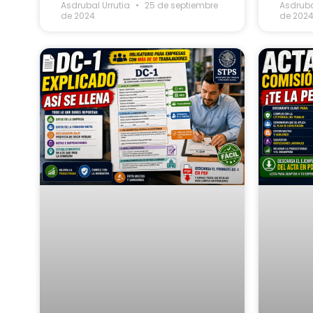
Asdrubal Urrutia
25 de septiembre
Asdruba
de 2024
de 202