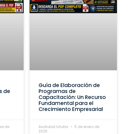
Guía de Elaboración de
s de
Programas de
Capacitación: Un Recurso
Fundamental para el
Crecimiento Empresarial
re de
Asdrubal Urrutia
5 de enero de
2025