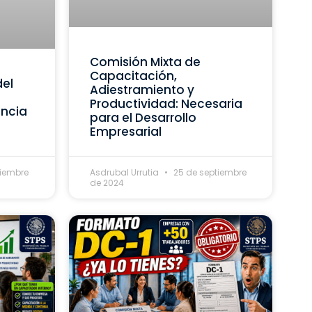
Comisión Mixta de
Capacitación,
del
Adiestramiento y
Productividad: Necesaria
ancia
para el Desarrollo
Empresarial
tiembre
Asdrubal Urrutia
25 de septiembre
de 2024