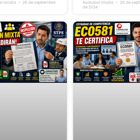
l Urrutia
26 de septiembre
Asdrubal Urrutia
26 de sep
4
de 2024