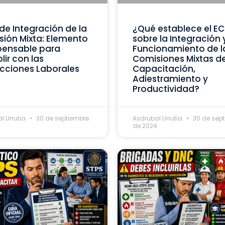
de Integración de la
¿Qué establece el E
ión Mixta: Elemento
sobre la Integración 
pensable para
Funcionamiento de l
ir con las
Comisiones Mixtas d
cciones Laborales
Capacitación,
Adiestramiento y
Productividad?
l Urrutia
30 de septiembre
Asdrubal Urrutia
30 de sep
4
de 2024