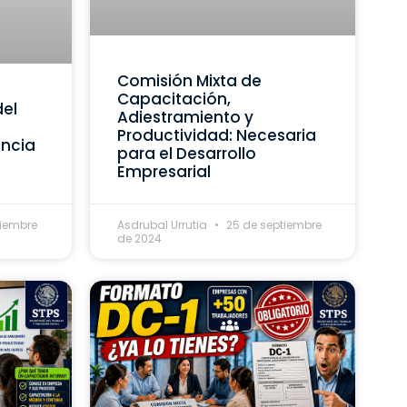
Comisión Mixta de
Capacitación,
del
Adiestramiento y
Productividad: Necesaria
ancia
para el Desarrollo
Empresarial
tiembre
Asdrubal Urrutia
25 de septiembre
de 2024