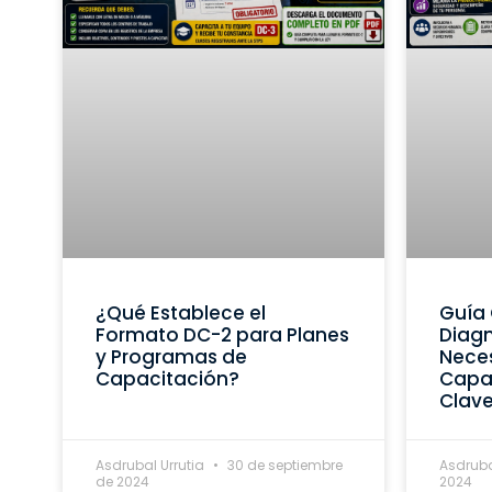
¿Qué Establece el
Guía 
Formato DC-2 para Planes
Diagn
y Programas de
Nece
Capacitación?
Capac
Clav
Asdrubal Urrutia
30 de septiembre
Asdruba
de 2024
2024