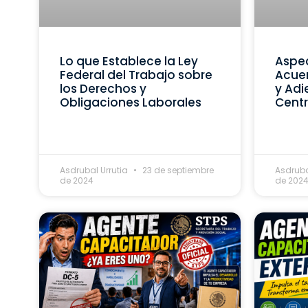
Lo que Establece la Ley
Aspec
Federal del Trabajo sobre
Acue
los Derechos y
y Adi
Obligaciones Laborales
Centr
Asdrubal Urrutia
23 de septiembre
Asdruba
de 2024
de 202