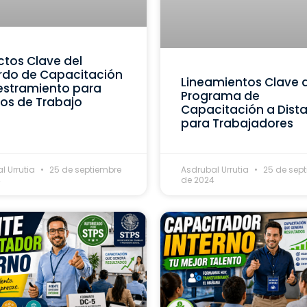
tos Clave del
rdo de Capacitación
Lineamientos Clave 
estramiento para
Programa de
os de Trabajo
Capacitación a Dist
para Trabajadores
l Urrutia
25 de septiembre
Asdrubal Urrutia
25 de sep
4
de 2024