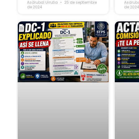
Asdrubal Urrutia
25 de septiembre
Asdruba
de 2024
de 202