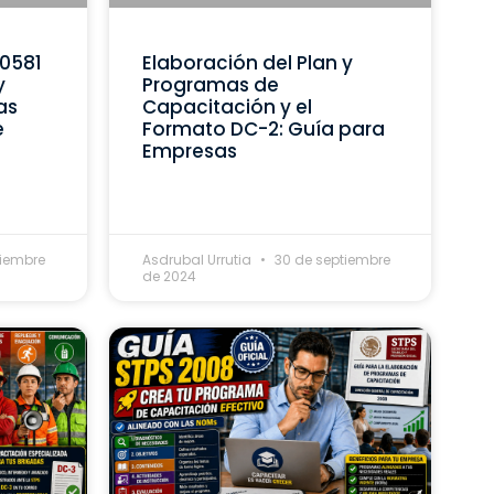
C0581
Elaboración del Plan y
y
Programas de
as
Capacitación y el
e
Formato DC-2: Guía para
Empresas
tiembre
Asdrubal Urrutia
30 de septiembre
de 2024