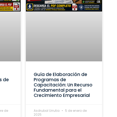
Guía de Elaboración de
s de
Programas de
Capacitación: Un Recurso
Fundamental para el
Crecimiento Empresarial
re de
Asdrubal Urrutia
5 de enero de
2025