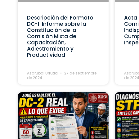
Descripción del Formato
Acta 
DC-1: Informe sobre la
Comis
Constitución de la
Indis
Comisión Mixta de
Cumpl
Capacitación,
Inspe
Adiestramiento y
Productividad
Asdrubal Urrutia
27 de septiembre
Asdruba
de 2024
de 202