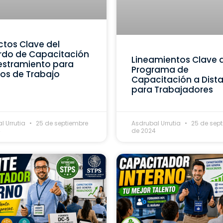
tos Clave del
rdo de Capacitación
Lineamientos Clave 
estramiento para
Programa de
os de Trabajo
Capacitación a Dist
para Trabajadores
l Urrutia
25 de septiembre
Asdrubal Urrutia
25 de sep
4
de 2024