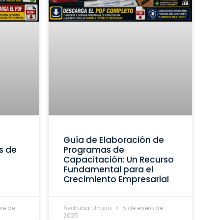
Guía de Elaboración de
s de
Programas de
Capacitación: Un Recurso
Fundamental para el
Crecimiento Empresarial
re de
Asdrubal Urrutia
5 de enero de
2025