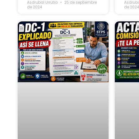
Asdrubal Urrutia
25 de septiembre
Asdruba
de 2024
de 202