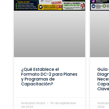
¿Qué Establece el
Guía 
Formato DC-2 para Planes
Diagn
y Programas de
Nece
Capacitación?
Capac
Clav
Asdrubal Urrutia
30 de septiembre
Asdruba
de 2024
2024