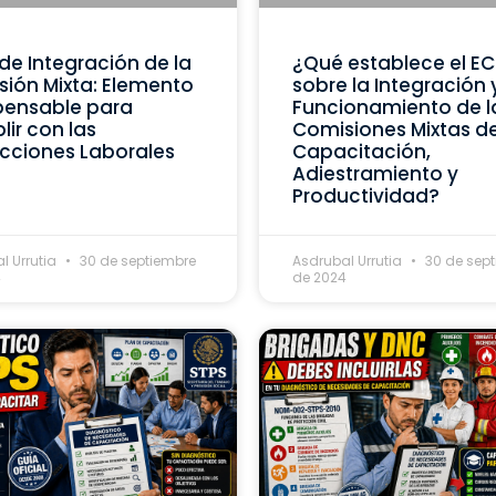
de Integración de la
¿Qué establece el E
ión Mixta: Elemento
sobre la Integración 
pensable para
Funcionamiento de l
ir con las
Comisiones Mixtas d
cciones Laborales
Capacitación,
Adiestramiento y
Productividad?
l Urrutia
30 de septiembre
Asdrubal Urrutia
30 de sep
4
de 2024