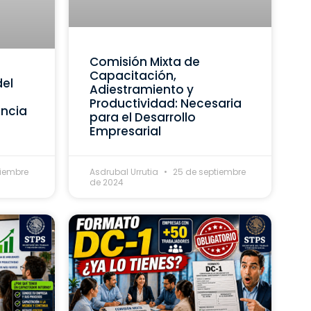
Comisión Mixta de
Capacitación,
del
Adiestramiento y
Productividad: Necesaria
ancia
para el Desarrollo
Empresarial
tiembre
Asdrubal Urrutia
25 de septiembre
de 2024