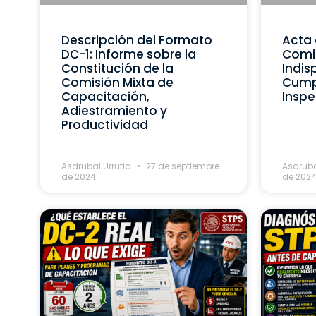
Descripción del Formato
Acta 
DC-1: Informe sobre la
Comis
Constitución de la
Indis
Comisión Mixta de
Cumpl
Capacitación,
Inspe
Adiestramiento y
Productividad
Asdrubal Urrutia
27 de septiembre
Asdruba
de 2024
de 202