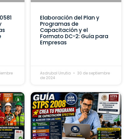
C0581
Elaboración del Plan y
y
Programas de
as
Capacitación y el
e
Formato DC-2: Guía para
Empresas
tiembre
Asdrubal Urrutia
30 de septiembre
de 2024