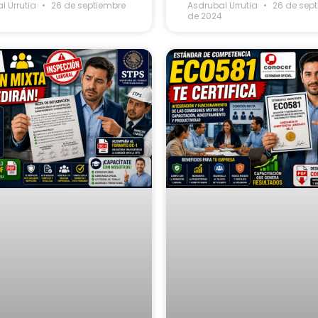
l Urrutia
26 de septiembre
Asdrubal Urrutia
26 de sep
4
de 2024