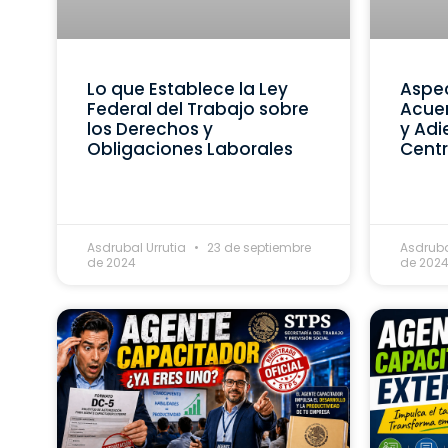
Lo que Establece la Ley
Aspec
Federal del Trabajo sobre
Acue
los Derechos y
y Adi
Obligaciones Laborales
Centr
Asdrubal Urrutia
23 de septiembre
Asdruba
de 2024
de 202