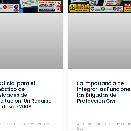
Oficial para el
La Importancia de
óstico de
Integrar las Funcione
sidades de
las Brigadas de
itación: Un Recurso
Protección Civil
e desde 2008
l Urrutia
2 de octubre de
Asdrubal Urrutia
2 de octub
2024