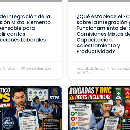
de Integración de la
¿Qué establece el E
ión Mixta: Elemento
sobre la Integración 
pensable para
Funcionamiento de l
ir con las
Comisiones Mixtas d
cciones Laborales
Capacitación,
Adiestramiento y
Productividad?
l Urrutia
30 de septiembre
Asdrubal Urrutia
30 de sep
4
de 2024