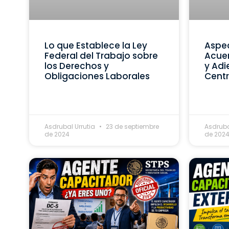
Lo que Establece la Ley
Aspec
Federal del Trabajo sobre
Acue
los Derechos y
y Adi
Obligaciones Laborales
Centr
Asdrubal Urrutia
23 de septiembre
Asdruba
de 2024
de 202