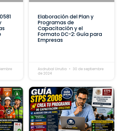
C0581
Elaboración del Plan y
y
Programas de
as
Capacitación y el
e
Formato DC-2: Guía para
Empresas
tiembre
Asdrubal Urrutia
30 de septiembre
de 2024