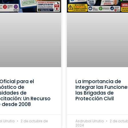
Oficial para el
La Importancia de
óstico de
Integrar las Funcione
sidades de
las Brigadas de
itación: Un Recurso
Protección Civil
e desde 2008
l Urrutia
2 de octubre de
Asdrubal Urrutia
2 de octub
2024