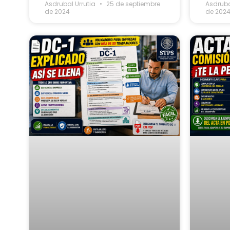
Asdrubal Urrutia
25 de septiembre
Asdruba
de 2024
de 202