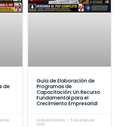
Guía de Elaboración de
s de
Programas de
Capacitación: Un Recurso
Fundamental para el
Crecimiento Empresarial
re de
Asdrubal Urrutia
5 de enero de
2025