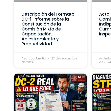
Descripción del Formato
Acta 
DC-1: Informe sobre la
Comis
Constitución de la
Indis
Comisión Mixta de
Cumpl
Capacitación,
Inspe
Adiestramiento y
Productividad
Asdrubal Urrutia
27 de septiembre
Asdruba
de 2024
de 202