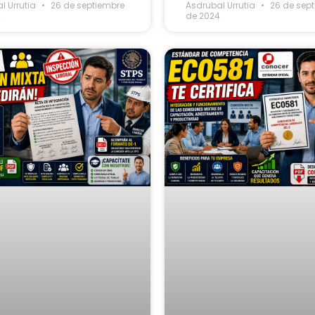
l Urrutia
26 de septiembre
Asdrubal Urrutia
26 de sep
4
de 2024