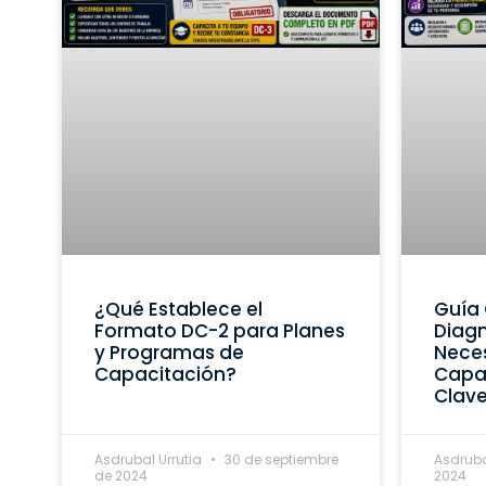
¿Qué Establece el
Guía 
Formato DC-2 para Planes
Diagn
y Programas de
Nece
Capacitación?
Capac
Clav
Asdrubal Urrutia
30 de septiembre
Asdruba
de 2024
2024