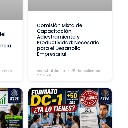
Comisión Mixta de
Capacitación,
del
Adiestramiento y
Productividad: Necesaria
ancia
para el Desarrollo
Empresarial
tiembre
Asdrubal Urrutia
25 de septiembre
de 2024