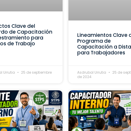
tos Clave del
rdo de Capacitación
Lineamientos Clave 
estramiento para
Programa de
os de Trabajo
Capacitación a Dist
para Trabajadores
l Urrutia
25 de septiembre
Asdrubal Urrutia
25 de sep
4
de 2024