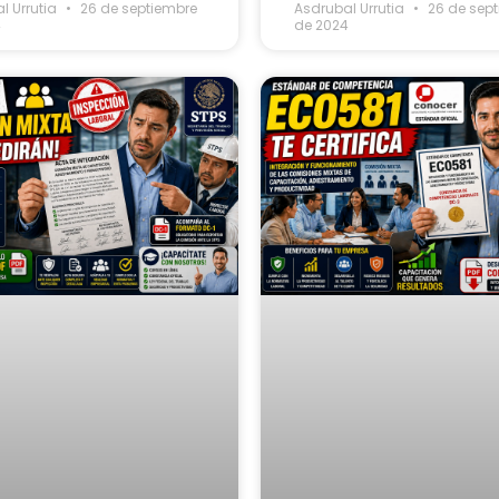
l Urrutia
26 de septiembre
Asdrubal Urrutia
26 de sep
4
de 2024