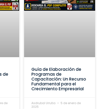
Guía de Elaboración de
s de
Programas de
Capacitación: Un Recurso
Fundamental para el
Crecimiento Empresarial
re de
Asdrubal Urrutia
5 de enero de
2025