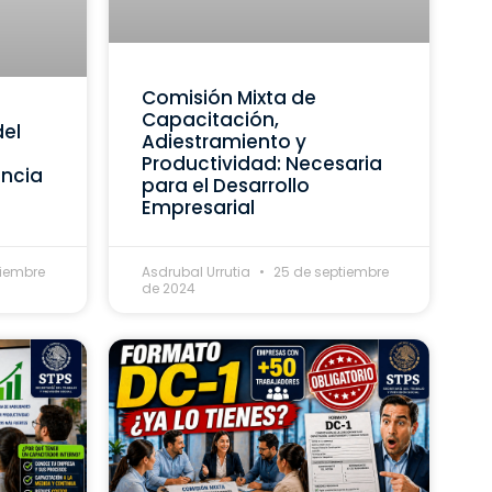
Comisión Mixta de
Capacitación,
del
Adiestramiento y
Productividad: Necesaria
ancia
para el Desarrollo
Empresarial
tiembre
Asdrubal Urrutia
25 de septiembre
de 2024