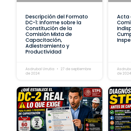
Descripción del Formato
Acta 
DC-1: Informe sobre la
Comis
Constitución de la
Indis
Comisión Mixta de
Cumpl
Capacitación,
Inspe
Adiestramiento y
Productividad
Asdrubal Urrutia
27 de septiembre
Asdruba
de 2024
de 202