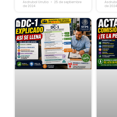
Asdrubal Urrutia
25 de septiembre
Asdruba
de 2024
de 202