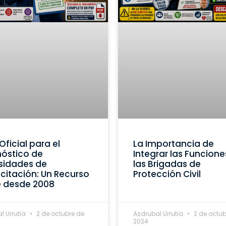
Oficial para el
La Importancia de
óstico de
Integrar las Funcione
sidades de
las Brigadas de
itación: Un Recurso
Protección Civil
e desde 2008
l Urrutia
2 de octubre de
Asdrubal Urrutia
2 de octub
2024