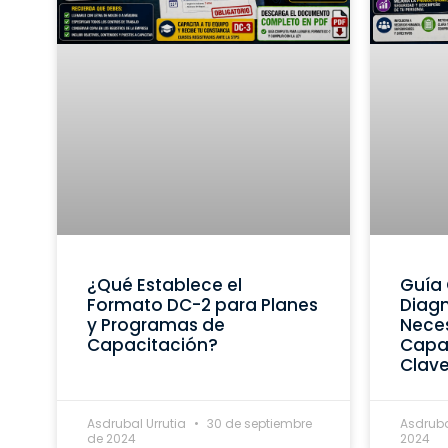
¿Qué Establece el
Guía 
Formato DC-2 para Planes
Diagn
y Programas de
Nece
Capacitación?
Capac
Clav
Asdrubal Urrutia
30 de septiembre
Asdruba
de 2024
2024