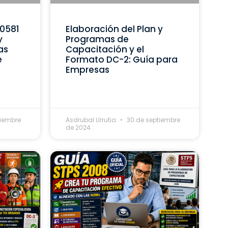
C0581
Elaboración del Plan y
y
Programas de
as
Capacitación y el
e
Formato DC-2: Guía para
Empresas
tiembre
Asdrubal Urrutia
30 de septiembre
de 2024