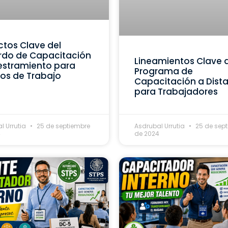
tos Clave del
rdo de Capacitación
Lineamientos Clave 
estramiento para
Programa de
os de Trabajo
Capacitación a Dist
para Trabajadores
l Urrutia
25 de septiembre
Asdrubal Urrutia
25 de sep
4
de 2024