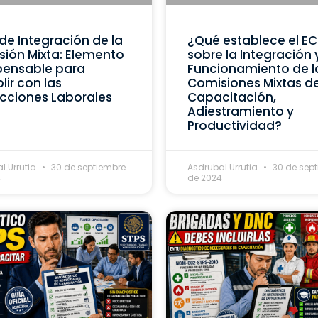
de Integración de la
¿Qué establece el E
ión Mixta: Elemento
sobre la Integración 
pensable para
Funcionamiento de l
ir con las
Comisiones Mixtas d
cciones Laborales
Capacitación,
Adiestramiento y
Productividad?
l Urrutia
30 de septiembre
Asdrubal Urrutia
30 de sep
4
de 2024