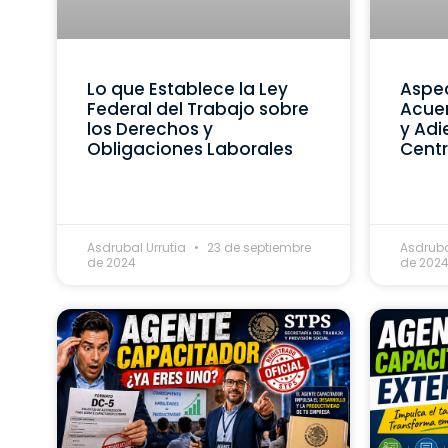
Lo que Establece la Ley
Aspec
Federal del Trabajo sobre
Acue
los Derechos y
y Adi
Obligaciones Laborales
Centr
Asdrubal Urrutia
23 de septiembre
Asdruba
de 2024
de 202