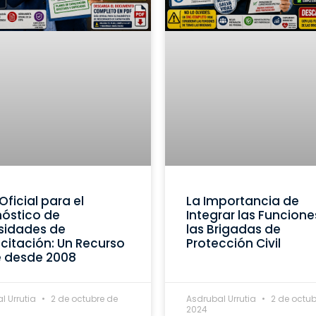
Oficial para el
La Importancia de
óstico de
Integrar las Funcione
sidades de
las Brigadas de
itación: Un Recurso
Protección Civil
e desde 2008
l Urrutia
2 de octubre de
Asdrubal Urrutia
2 de octub
2024