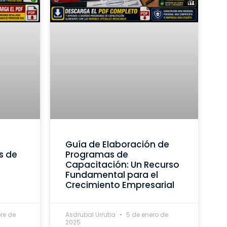
Guía de Elaboración de
s de
Programas de
Capacitación: Un Recurso
Fundamental para el
Crecimiento Empresarial
re de
Asdrubal Urrutia
5 de enero de
2025