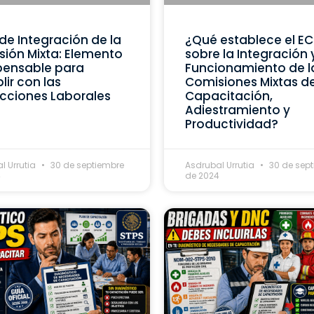
de Integración de la
¿Qué establece el E
ión Mixta: Elemento
sobre la Integración 
pensable para
Funcionamiento de l
ir con las
Comisiones Mixtas d
cciones Laborales
Capacitación,
Adiestramiento y
Productividad?
l Urrutia
30 de septiembre
Asdrubal Urrutia
30 de sep
4
de 2024