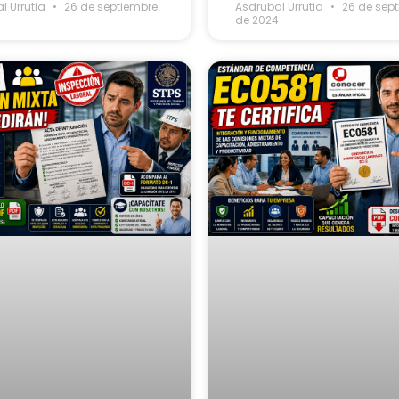
l Urrutia
26 de septiembre
Asdrubal Urrutia
26 de sep
4
de 2024