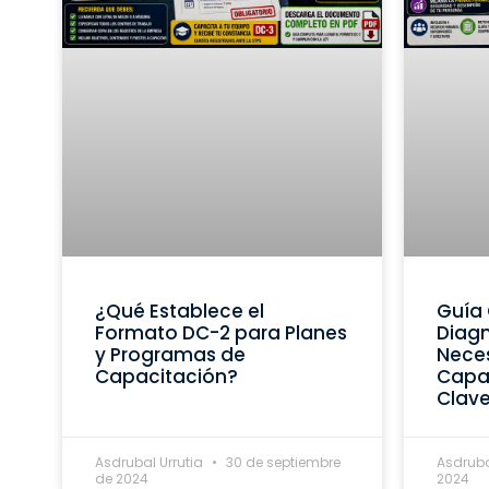
¿Qué Establece el
Guía 
Formato DC-2 para Planes
Diagn
y Programas de
Nece
Capacitación?
Capac
Clav
Asdrubal Urrutia
30 de septiembre
Asdruba
de 2024
2024