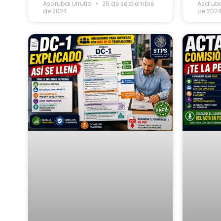
Asdrubal Urrutia
25 de septiembre
Asdruba
de 2024
de 202