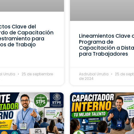
tos Clave del
rdo de Capacitación
Lineamientos Clave 
estramiento para
Programa de
os de Trabajo
Capacitación a Dist
para Trabajadores
l Urrutia
25 de septiembre
Asdrubal Urrutia
25 de sep
4
de 2024