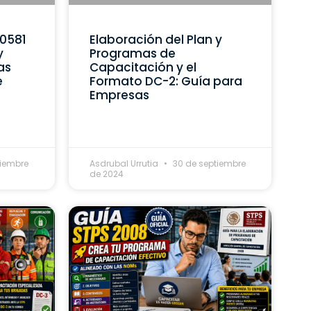
C0581
Elaboración del Plan y
y
Programas de
as
Capacitación y el
e
Formato DC-2: Guía para
Empresas
tiembre
Asdrubal Urrutia
30 de septiembre
de 2024