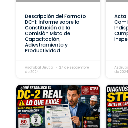
Descripción del Formato
Acta 
DC-1: Informe sobre la
Comis
Constitución de la
Indis
Comisión Mixta de
Cumpl
Capacitación,
Inspe
Adiestramiento y
Productividad
Asdrubal Urrutia
27 de septiembre
Asdruba
de 2024
de 202