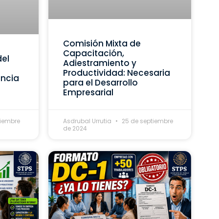
Comisión Mixta de
Capacitación,
del
Adiestramiento y
Productividad: Necesaria
ancia
para el Desarrollo
Empresarial
tiembre
Asdrubal Urrutia
25 de septiembre
de 2024