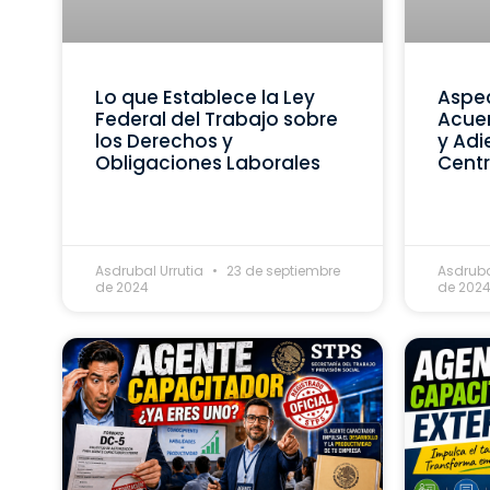
Lo que Establece la Ley
Aspec
Federal del Trabajo sobre
Acue
los Derechos y
y Adi
Obligaciones Laborales
Centr
Asdrubal Urrutia
23 de septiembre
Asdruba
de 2024
de 202