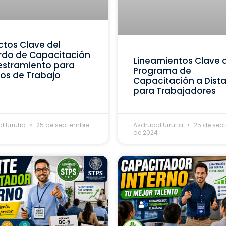
tos Clave del
rdo de Capacitación
Lineamientos Clave 
estramiento para
Programa de
os de Trabajo
Capacitación a Dist
para Trabajadores
l Urrutia
25 de septiembre
Asdrubal Urrutia
25 de sep
4
de 2024