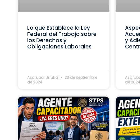
Lo que Establece la Ley
Aspec
Federal del Trabajo sobre
Acue
los Derechos y
y Adi
Obligaciones Laborales
Centr
Asdrubal Urrutia
23 de septiembre
Asdruba
de 2024
de 202