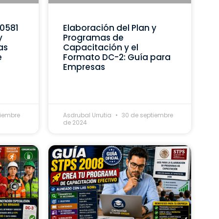
C0581
Elaboración del Plan y
y
Programas de
as
Capacitación y el
e
Formato DC-2: Guía para
Empresas
tiembre
Asdrubal Urrutia
30 de septiembre
de 2024