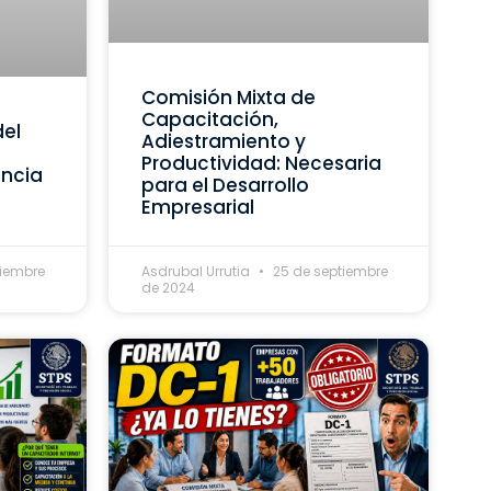
Comisión Mixta de
Capacitación,
del
Adiestramiento y
Productividad: Necesaria
ancia
para el Desarrollo
Empresarial
tiembre
Asdrubal Urrutia
25 de septiembre
de 2024