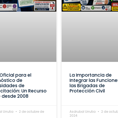
Oficial para el
La Importancia de
óstico de
Integrar las Funcione
sidades de
las Brigadas de
itación: Un Recurso
Protección Civil
e desde 2008
l Urrutia
2 de octubre de
Asdrubal Urrutia
2 de octub
2024