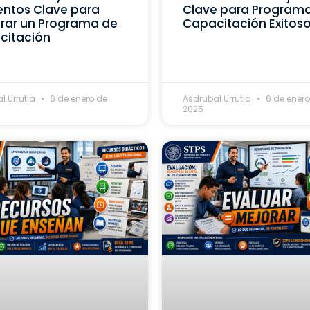
ntos Clave para
Clave para Program
rar un Programa de
Capacitación Exitos
citación
l Urrutia
6 de enero de
Asdrubal Urrutia
6 de enero
2025