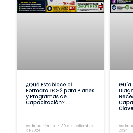
¿Qué Establece el
Guía 
Formato DC-2 para Planes
Diagn
y Programas de
Nece
Capacitación?
Capac
Clav
Asdrubal Urrutia
30 de septiembre
Asdruba
de 2024
2024