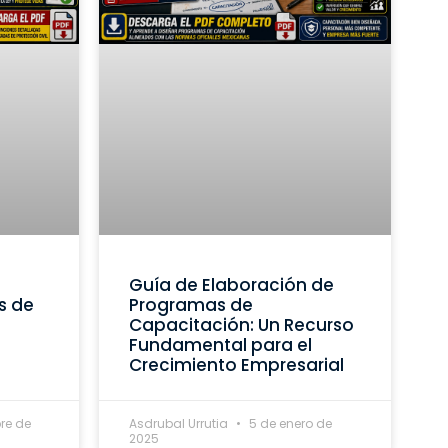
Guía de Elaboración de
s de
Programas de
Capacitación: Un Recurso
Fundamental para el
Crecimiento Empresarial
re de
Asdrubal Urrutia
5 de enero de
2025