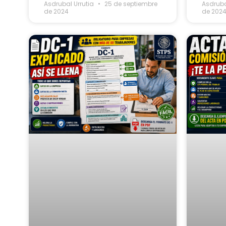
Asdrubal Urrutia
25 de septiembre
Asdruba
de 2024
de 202