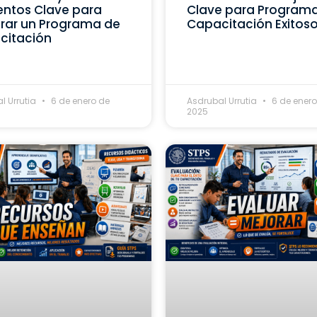
ntos Clave para
Clave para Program
rar un Programa de
Capacitación Exitos
citación
l Urrutia
6 de enero de
Asdrubal Urrutia
6 de enero
2025