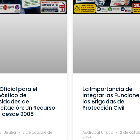
Oficial para el
La Importancia de
óstico de
Integrar las Funcione
sidades de
las Brigadas de
itación: Un Recurso
Protección Civil
e desde 2008
l Urrutia
2 de octubre de
Asdrubal Urrutia
2 de octub
2024