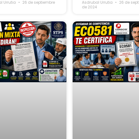
l Urrutia
26 de septiembre
Asdrubal Urrutia
26 de sep
4
de 2024