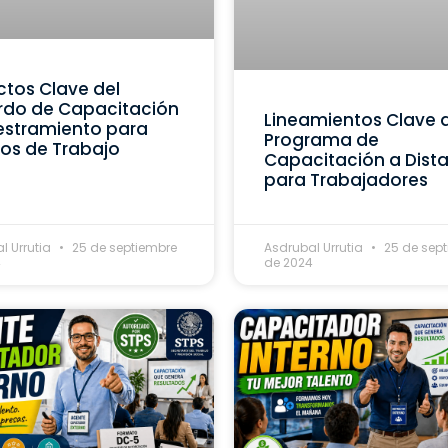
tos Clave del
rdo de Capacitación
Lineamientos Clave 
estramiento para
Programa de
os de Trabajo
Capacitación a Dist
para Trabajadores
l Urrutia
25 de septiembre
Asdrubal Urrutia
25 de sep
4
de 2024