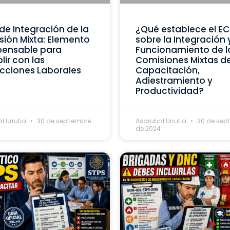
de Integración de la
¿Qué establece el E
ión Mixta: Elemento
sobre la Integración 
pensable para
Funcionamiento de l
ir con las
Comisiones Mixtas d
cciones Laborales
Capacitación,
Adiestramiento y
Productividad?
l Urrutia
30 de septiembre
Asdrubal Urrutia
30 de sep
4
de 2024