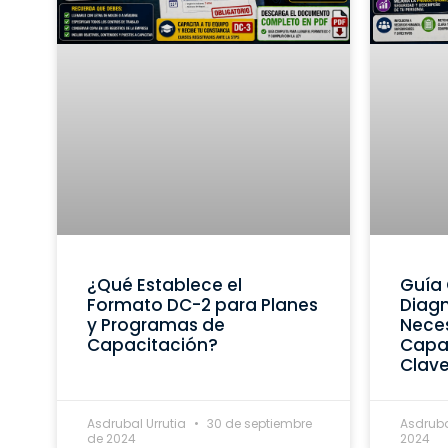
¿Qué Establece el
Guía 
Formato DC-2 para Planes
Diagn
y Programas de
Nece
Capacitación?
Capac
Clav
Asdrubal Urrutia
30 de septiembre
Asdruba
de 2024
2024