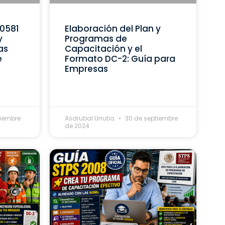
C0581
Elaboración del Plan y
y
Programas de
as
Capacitación y el
e
Formato DC-2: Guía para
Empresas
tiembre
Asdrubal Urrutia
30 de septiembre
de 2024