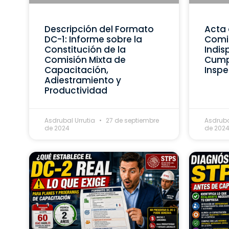
Descripción del Formato
Acta 
DC-1: Informe sobre la
Comis
Constitución de la
Indis
Comisión Mixta de
Cumpl
Capacitación,
Inspe
Adiestramiento y
Productividad
Asdrubal Urrutia
27 de septiembre
Asdruba
de 2024
de 202