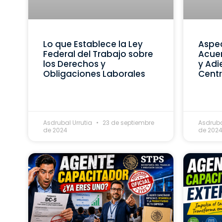
Lo que Establece la Ley
Aspec
Federal del Trabajo sobre
Acue
los Derechos y
y Adi
Obligaciones Laborales
Centr
Asdrubal Urrutia
23 de septiembre
Asdruba
de 2024
de 202