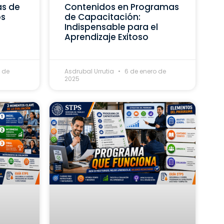
as de
Contenidos en Programas
os
de Capacitación:
Indispensable para el
Aprendizaje Exitoso
 de
Asdrubal Urrutia
6 de enero de
2025