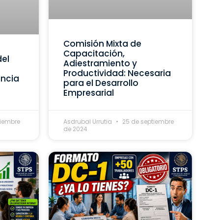
Comisión Mixta de
Capacitación,
del
Adiestramiento y
Productividad: Necesaria
ancia
para el Desarrollo
Empresarial
tiembre
Asdrubal Urrutia
25 de septiembre
de 2024