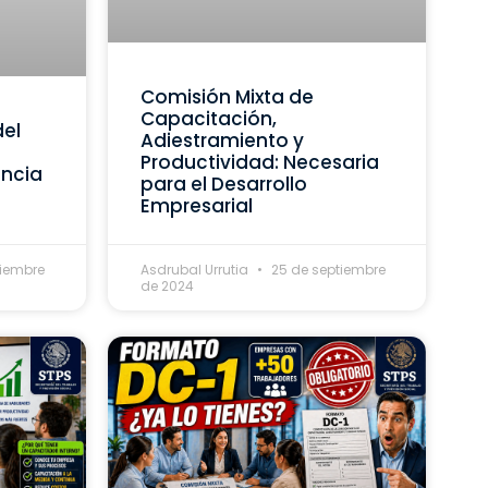
Comisión Mixta de
Capacitación,
del
Adiestramiento y
Productividad: Necesaria
ancia
para el Desarrollo
Empresarial
tiembre
Asdrubal Urrutia
25 de septiembre
de 2024