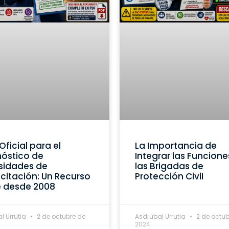
Oficial para el
La Importancia de
óstico de
Integrar las Funcione
sidades de
las Brigadas de
itación: Un Recurso
Protección Civil
e desde 2008
l Urrutia
2 de octubre de
Asdrubal Urrutia
2 de octub
2024