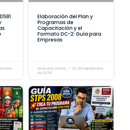
C0581
Elaboración del Plan y
y
Programas de
as
Capacitación y el
e
Formato DC-2: Guía para
Empresas
tiembre
Asdrubal Urrutia
30 de septiembre
de 2024