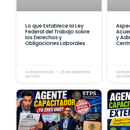
Lo que Establece la Ley
Aspec
Federal del Trabajo sobre
Acue
los Derechos y
y Adi
Obligaciones Laborales
Centr
Asdrubal Urrutia
23 de septiembre
Asdruba
de 2024
de 202