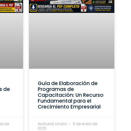
Guía de Elaboración de
s de
Programas de
Capacitación: Un Recurso
Fundamental para el
Crecimiento Empresarial
re de
Asdrubal Urrutia
5 de enero de
2025