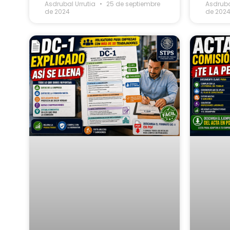
Asdrubal Urrutia
25 de septiembre
Asdruba
de 2024
de 202