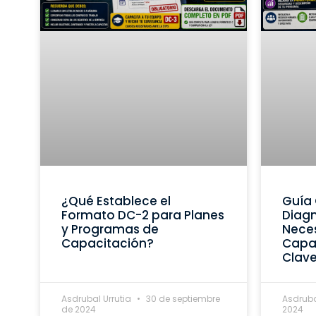
¿Qué Establece el
Guía 
Formato DC-2 para Planes
Diagn
y Programas de
Nece
Capacitación?
Capac
Clav
Asdrubal Urrutia
30 de septiembre
Asdruba
de 2024
2024