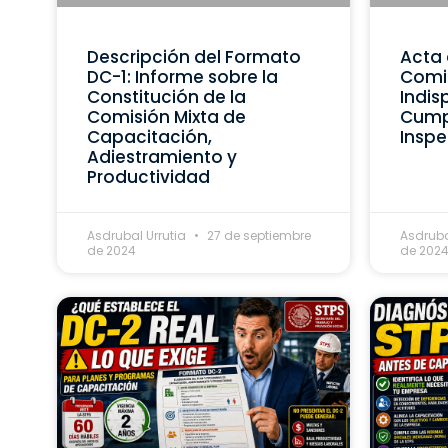
Descripción del Formato
Acta 
DC-1: Informe sobre la
Comis
Constitución de la
Indis
Comisión Mixta de
Cumpl
Capacitación,
Inspe
Adiestramiento y
Productividad
Asdrubal Urrutia
27 de septiembre
Asdruba
de 2024
de 202