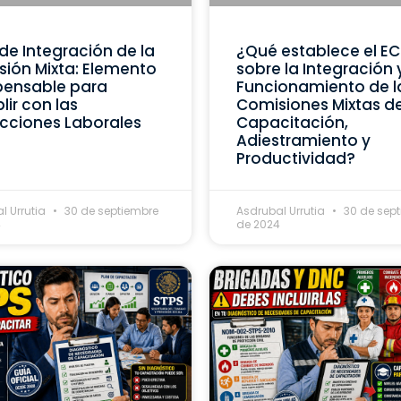
de Integración de la
¿Qué establece el E
ión Mixta: Elemento
sobre la Integración 
pensable para
Funcionamiento de l
ir con las
Comisiones Mixtas d
cciones Laborales
Capacitación,
Adiestramiento y
Productividad?
l Urrutia
30 de septiembre
Asdrubal Urrutia
30 de sep
4
de 2024