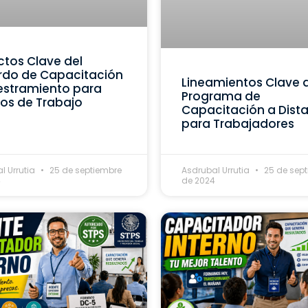
tos Clave del
rdo de Capacitación
Lineamientos Clave 
estramiento para
Programa de
os de Trabajo
Capacitación a Dist
para Trabajadores
l Urrutia
25 de septiembre
Asdrubal Urrutia
25 de sep
4
de 2024