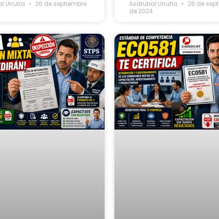
l Urrutia
26 de septiembre
Asdrubal Urrutia
26 de sep
4
de 2024