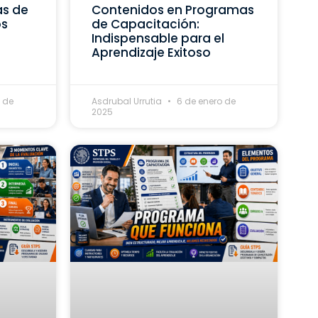
as de
Contenidos en Programas
os
de Capacitación:
Indispensable para el
Aprendizaje Exitoso
 de
Asdrubal Urrutia
6 de enero de
2025