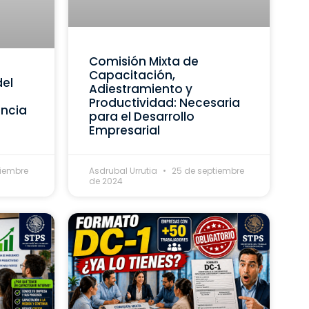
Comisión Mixta de
Capacitación,
del
Adiestramiento y
Productividad: Necesaria
ancia
para el Desarrollo
Empresarial
tiembre
Asdrubal Urrutia
25 de septiembre
de 2024