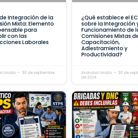
de Integración de la
¿Qué establece el E
ión Mixta: Elemento
sobre la Integración 
pensable para
Funcionamiento de l
ir con las
Comisiones Mixtas d
cciones Laborales
Capacitación,
Adiestramiento y
Productividad?
l Urrutia
30 de septiembre
Asdrubal Urrutia
30 de sep
4
de 2024