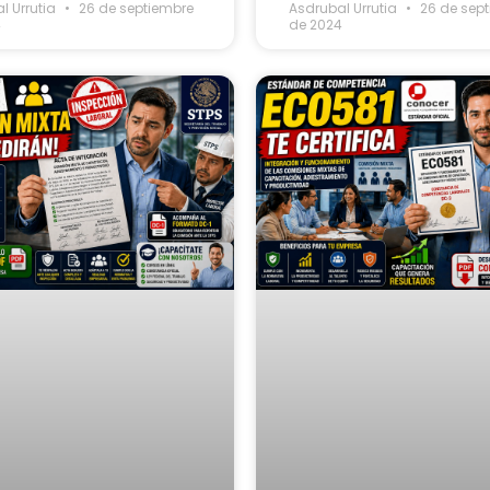
l Urrutia
26 de septiembre
Asdrubal Urrutia
26 de sep
4
de 2024