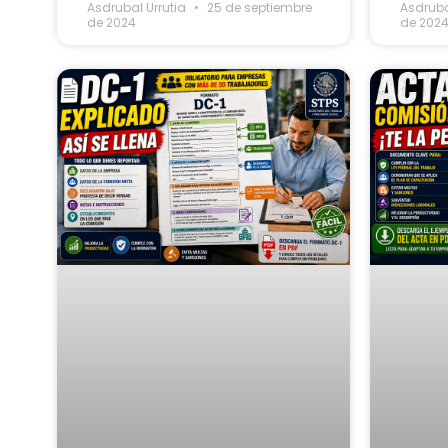
Asdrubal Urrutia
25 de septiembre
Asdruba
de 2024
de 202