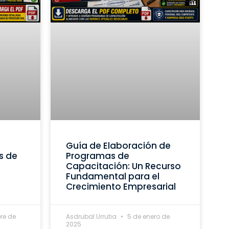
Guía de Elaboración de
s de
Programas de
Capacitación: Un Recurso
Fundamental para el
Crecimiento Empresarial
re de
Asdrubal Urrutia
5 de enero de
2025