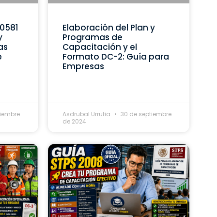
C0581
Elaboración del Plan y
y
Programas de
as
Capacitación y el
e
Formato DC-2: Guía para
Empresas
tiembre
Asdrubal Urrutia
30 de septiembre
de 2024