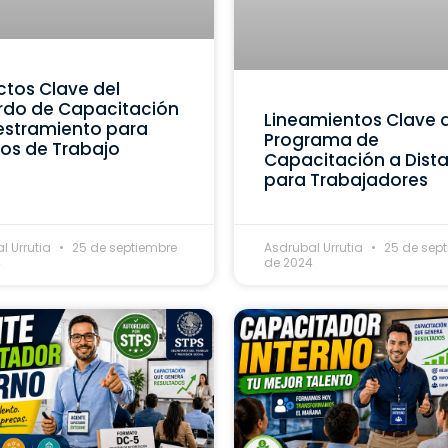
tos Clave del
rdo de Capacitación
Lineamientos Clave 
estramiento para
Programa de
os de Trabajo
Capacitación a Dist
para Trabajadores
l Urrutia
25 de septiembre
Asdrubal Urrutia
25 de sep
4
de 2024