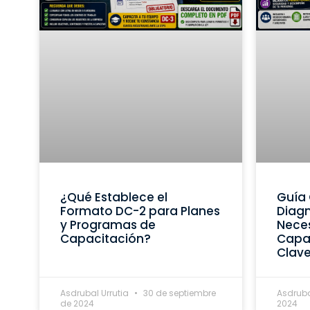
¿Qué Establece el
Guía 
Formato DC-2 para Planes
Diagn
y Programas de
Nece
Capacitación?
Capac
Clav
Asdrubal Urrutia
30 de septiembre
Asdruba
de 2024
2024