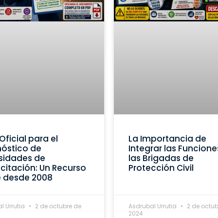
Oficial para el
La Importancia de
óstico de
Integrar las Funcione
sidades de
las Brigadas de
itación: Un Recurso
Protección Civil
e desde 2008
l Urrutia
2 de octubre de
Asdrubal Urrutia
2 de octub
2024