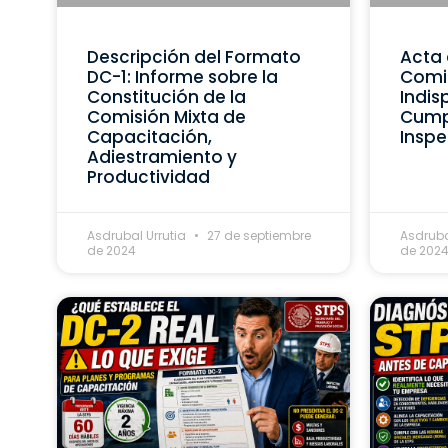
Descripción del Formato
Acta 
DC-1: Informe sobre la
Comis
Constitución de la
Indis
Comisión Mixta de
Cumpl
Capacitación,
Inspe
Adiestramiento y
Productividad
Asdrubal Urrutia
27 de septiembre
Asdruba
de 2024
de 202