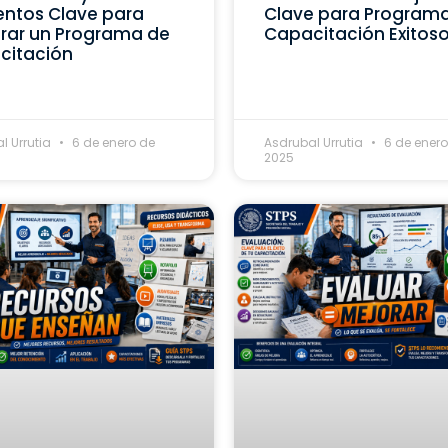
ntos Clave para
Clave para Program
rar un Programa de
Capacitación Exitos
citación
l Urrutia
6 de enero de
Asdrubal Urrutia
6 de enero
2025