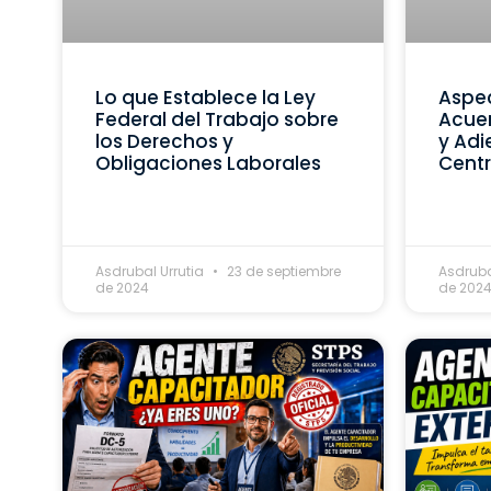
Lo que Establece la Ley
Aspec
Federal del Trabajo sobre
Acue
los Derechos y
y Adi
Obligaciones Laborales
Centr
Asdrubal Urrutia
23 de septiembre
Asdruba
de 2024
de 202