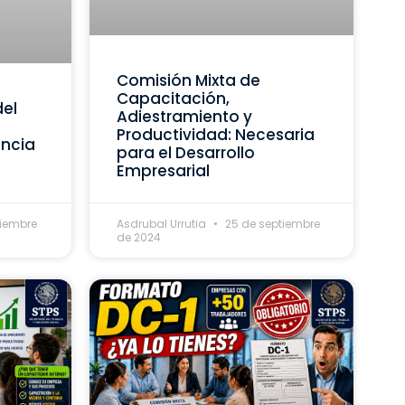
Comisión Mixta de
Capacitación,
del
Adiestramiento y
Productividad: Necesaria
ancia
para el Desarrollo
Empresarial
tiembre
Asdrubal Urrutia
25 de septiembre
de 2024