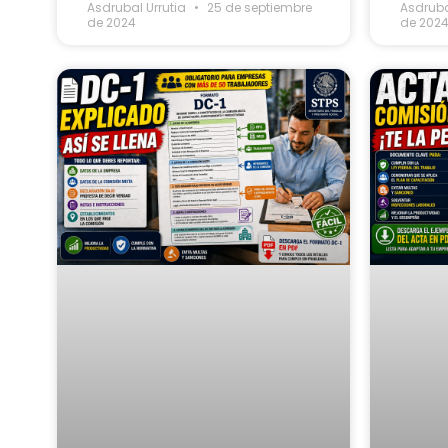
Asdrubal Urrutia
25 de septiembre
Asdruba
de 2024
de 202