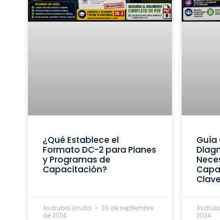
¿Qué Establece el
Guía 
Formato DC-2 para Planes
Diagn
y Programas de
Nece
Capacitación?
Capac
Clav
Asdrubal Urrutia
30 de septiembre
Asdruba
de 2024
2024