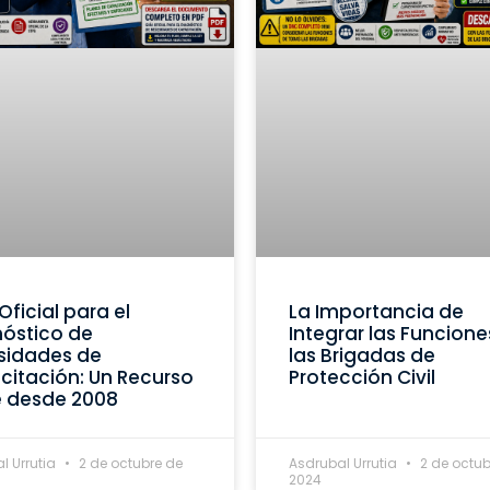
Oficial para el
La Importancia de
óstico de
Integrar las Funcione
sidades de
las Brigadas de
itación: Un Recurso
Protección Civil
e desde 2008
l Urrutia
2 de octubre de
Asdrubal Urrutia
2 de octub
2024