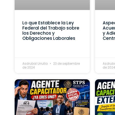
Lo que Establece la Ley
Aspec
Federal del Trabajo sobre
Acue
los Derechos y
y Adi
Obligaciones Laborales
Centr
Asdrubal Urrutia
23 de septiembre
Asdruba
de 2024
de 202