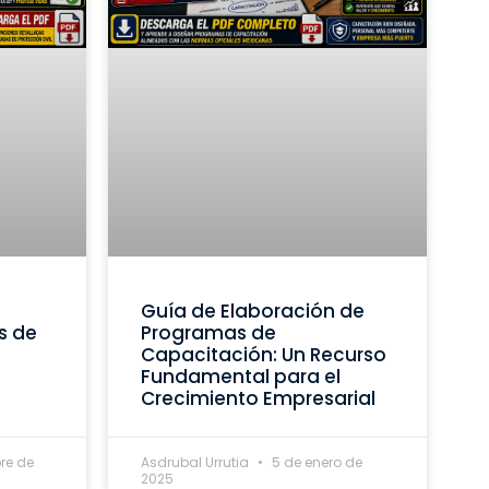
Guía de Elaboración de
s de
Programas de
Capacitación: Un Recurso
Fundamental para el
Crecimiento Empresarial
re de
Asdrubal Urrutia
5 de enero de
2025