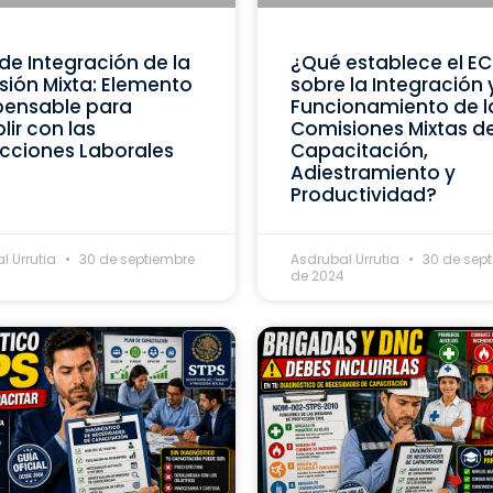
de Integración de la
¿Qué establece el E
ión Mixta: Elemento
sobre la Integración 
pensable para
Funcionamiento de l
ir con las
Comisiones Mixtas d
cciones Laborales
Capacitación,
Adiestramiento y
Productividad?
l Urrutia
30 de septiembre
Asdrubal Urrutia
30 de sep
4
de 2024