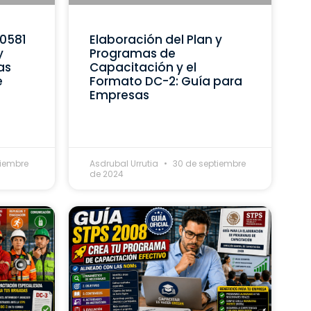
C0581
Elaboración del Plan y
y
Programas de
as
Capacitación y el
e
Formato DC-2: Guía para
Empresas
tiembre
Asdrubal Urrutia
30 de septiembre
de 2024