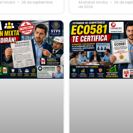
l Urrutia
26 de septiembre
Asdrubal Urrutia
26 de sep
4
de 2024