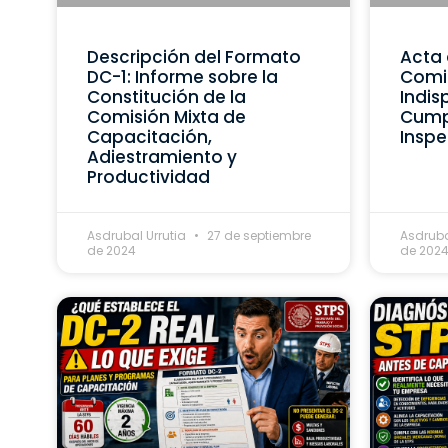
Descripción del Formato
Acta 
DC-1: Informe sobre la
Comis
Constitución de la
Indis
Comisión Mixta de
Cumpl
Capacitación,
Inspe
Adiestramiento y
Productividad
Asdrubal Urrutia
27 de septiembre
Asdruba
de 2024
de 202