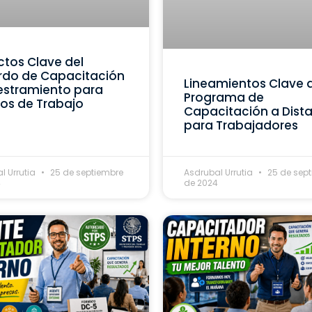
tos Clave del
rdo de Capacitación
Lineamientos Clave 
estramiento para
Programa de
os de Trabajo
Capacitación a Dist
para Trabajadores
l Urrutia
25 de septiembre
Asdrubal Urrutia
25 de sep
4
de 2024