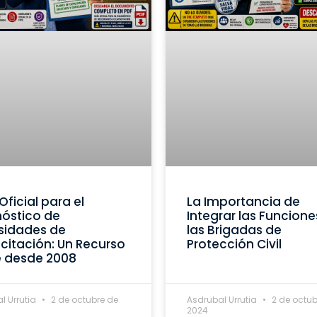
Oficial para el
La Importancia de
óstico de
Integrar las Funcione
sidades de
las Brigadas de
itación: Un Recurso
Protección Civil
e desde 2008
l Urrutia
2 de octubre de
Asdrubal Urrutia
2 de octub
2024