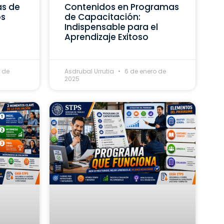
as de
Contenidos en Programas
os
de Capacitación:
Indispensable para el
Aprendizaje Exitoso
 de
Asdrubal Urrutia
6 de enero de
2025