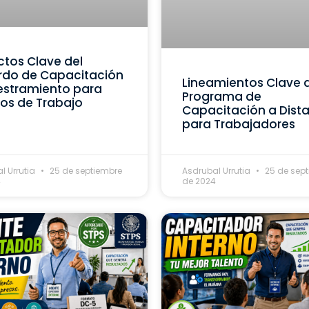
tos Clave del
rdo de Capacitación
Lineamientos Clave 
estramiento para
Programa de
os de Trabajo
Capacitación a Dist
para Trabajadores
l Urrutia
25 de septiembre
Asdrubal Urrutia
25 de sep
4
de 2024