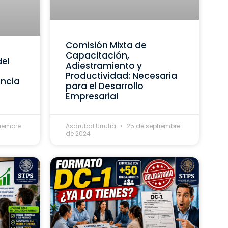
Comisión Mixta de
Capacitación,
del
Adiestramiento y
Productividad: Necesaria
ancia
para el Desarrollo
Empresarial
tiembre
Asdrubal Urrutia
25 de septiembre
de 2024