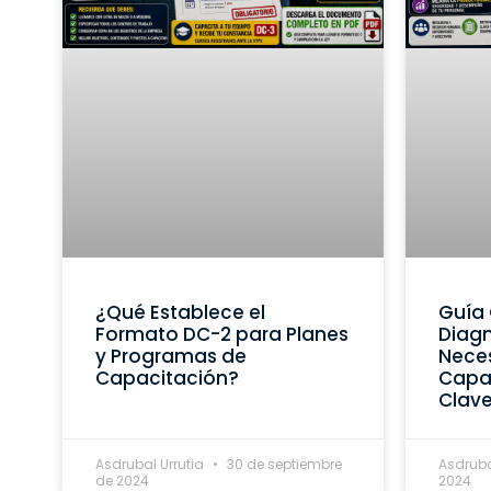
¿Qué Establece el
Guía 
Formato DC-2 para Planes
Diagn
y Programas de
Nece
Capacitación?
Capac
Clav
Asdrubal Urrutia
30 de septiembre
Asdruba
de 2024
2024