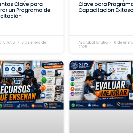
ntos Clave para
Clave para Program
rar un Programa de
Capacitación Exitos
citación
l Urrutia
6 de enero de
Asdrubal Urrutia
6 de enero
2025