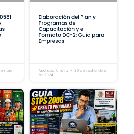
C0581
Elaboración del Plan y
y
Programas de
as
Capacitación y el
e
Formato DC-2: Guía para
Empresas
tiembre
Asdrubal Urrutia
30 de septiembre
de 2024