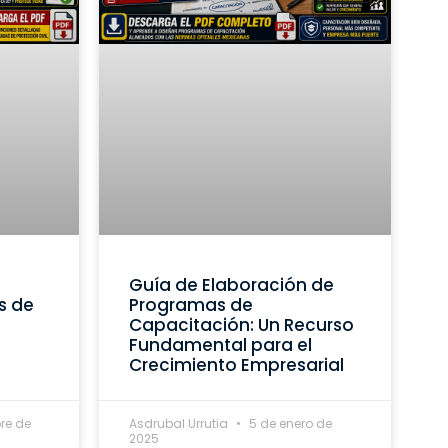
Guía de Elaboración de
s de
Programas de
Capacitación: Un Recurso
Fundamental para el
Crecimiento Empresarial
re de
Asdrubal Urrutia
5 de enero de
2025