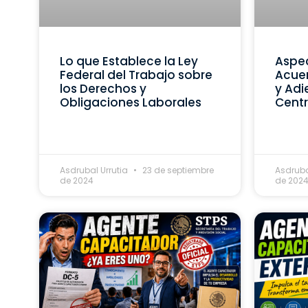
Lo que Establece la Ley
Aspec
Federal del Trabajo sobre
Acue
los Derechos y
y Adi
Obligaciones Laborales
Centr
Asdrubal Urrutia
23 de septiembre
Asdruba
de 2024
de 202