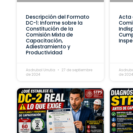
Descripción del Formato
Acta 
DC-1: Informe sobre la
Comis
Constitución de la
Indis
Comisión Mixta de
Cumpl
Capacitación,
Inspe
Adiestramiento y
Productividad
Asdrubal Urrutia
27 de septiembre
Asdruba
de 2024
de 202