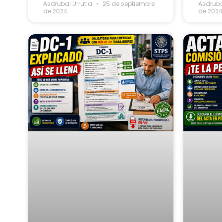
Asdrubal Urrutia
25 de septiembre
Asdruba
de 2024
de 202