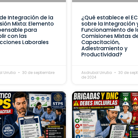
de Integración de la
¿Qué establece el E
ión Mixta: Elemento
sobre la Integración 
pensable para
Funcionamiento de l
ir con las
Comisiones Mixtas d
cciones Laborales
Capacitación,
Adiestramiento y
Productividad?
l Urrutia
30 de septiembre
Asdrubal Urrutia
30 de sep
4
de 2024