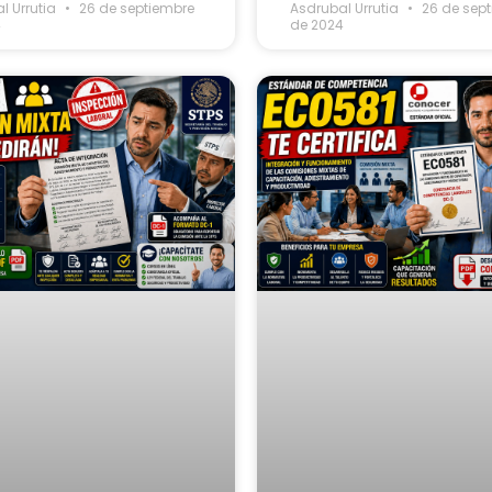
l Urrutia
26 de septiembre
Asdrubal Urrutia
26 de sep
4
de 2024