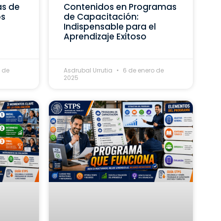
as de
Contenidos en Programas
os
de Capacitación:
Indispensable para el
Aprendizaje Exitoso
 de
Asdrubal Urrutia
6 de enero de
2025