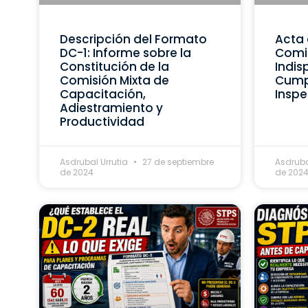
Descripción del Formato
Acta 
DC-1: Informe sobre la
Comis
Constitución de la
Indis
Comisión Mixta de
Cumpl
Capacitación,
Inspe
Adiestramiento y
Productividad
Asdrubal Urrutia
27 de septiembre
Asdruba
de 2024
de 202