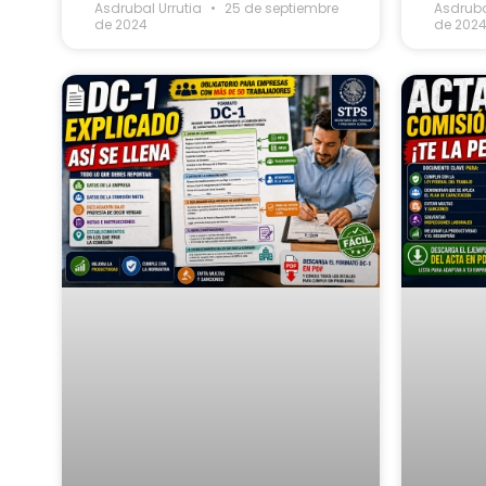
Asdrubal Urrutia
25 de septiembre
Asdruba
de 2024
de 202