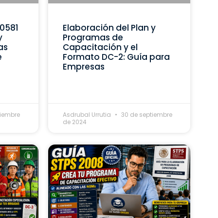
C0581
Elaboración del Plan y
y
Programas de
as
Capacitación y el
e
Formato DC-2: Guía para
Empresas
tiembre
Asdrubal Urrutia
30 de septiembre
de 2024