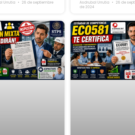
l Urrutia
26 de septiembre
Asdrubal Urrutia
26 de sep
4
de 2024