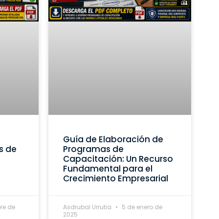
Guía de Elaboración de
s de
Programas de
Capacitación: Un Recurso
Fundamental para el
Crecimiento Empresarial
re de
Asdrubal Urrutia
5 de enero de
2025