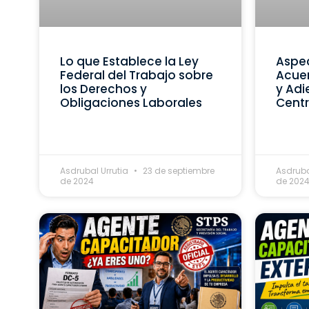
Lo que Establece la Ley
Aspec
Federal del Trabajo sobre
Acue
los Derechos y
y Adi
Obligaciones Laborales
Centr
Asdrubal Urrutia
23 de septiembre
Asdruba
de 2024
de 202