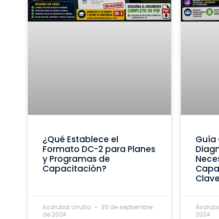
¿Qué Establece el
Guía 
Formato DC-2 para Planes
Diagn
y Programas de
Nece
Capacitación?
Capac
Clav
Asdrubal Urrutia
30 de septiembre
Asdruba
de 2024
2024