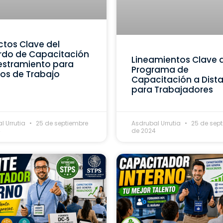
tos Clave del
rdo de Capacitación
Lineamientos Clave 
estramiento para
Programa de
os de Trabajo
Capacitación a Dist
para Trabajadores
l Urrutia
25 de septiembre
Asdrubal Urrutia
25 de sep
4
de 2024