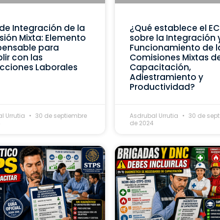
de Integración de la
¿Qué establece el E
ión Mixta: Elemento
sobre la Integración 
pensable para
Funcionamiento de l
ir con las
Comisiones Mixtas d
cciones Laborales
Capacitación,
Adiestramiento y
Productividad?
l Urrutia
30 de septiembre
Asdrubal Urrutia
30 de sep
4
de 2024