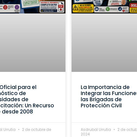
Oficial para el
La Importancia de
óstico de
Integrar las Funcione
sidades de
las Brigadas de
itación: Un Recurso
Protección Civil
e desde 2008
l Urrutia
2 de octubre de
Asdrubal Urrutia
2 de octub
2024