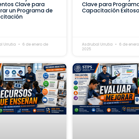
ntos Clave para
Clave para Program
rar un Programa de
Capacitación Exitos
citación
l Urrutia
6 de enero de
Asdrubal Urrutia
6 de enero
2025