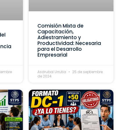
Comisión Mixta de
Capacitación,
del
Adiestramiento y
Productividad: Necesaria
ancia
para el Desarrollo
Empresarial
tiembre
Asdrubal Urrutia
25 de septiembre
de 2024