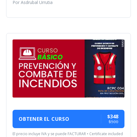
Por Asdrubal Urrutia
$348
OBTENER EL CURSO
$500
El precio incluye IVA y se puede FACTURAR • Certificate included