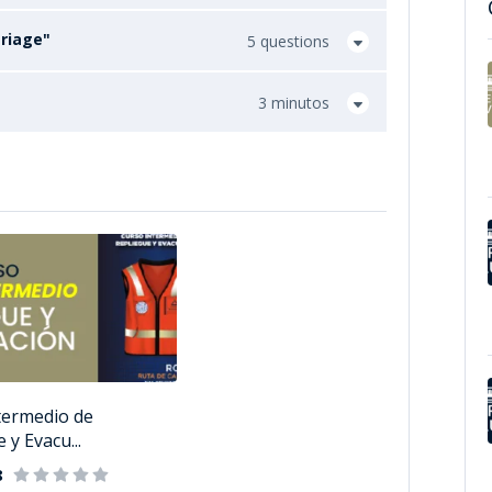
riage"
5 questions
3 minutos
termedio de
 y Evacu...
8