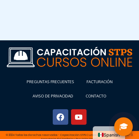
PREGUNTAS FRECUENTES
FACTURACIÓN
AVISO DE PRIVACIDAD
CONTACTO
🎓
Spanish
© 2024 Todos los derechos reservados - Capacitación STPS Cursos online. Constancia DC-3.